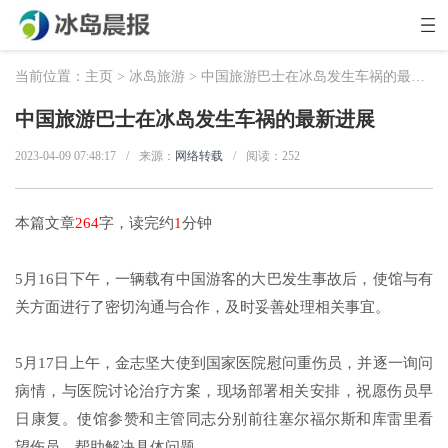
当前位置：
主页
>
冰岛旅游
> 中国旅游巴士在冰岛发生车祸的最新进展
中国旅游巴士在冰岛发生车祸的最新进展
2023-04-09 07:48:17
/
来源：
网络转载
/
阅读：
252
本篇文章
264
字，读完约
1
分钟
5月16日下午，一辆载有中国游客的大巴发生事故后，使馆与有
关方面进行了密切沟通与合作，及时妥善处理相关事宜。
5月17日上午，金志坚大使到国家医院慰问重伤员，并逐一询问
病情，与医院讨论治疗方案，现场部署相关安排，祝愿伤员早
日康复。使馆参赞和主管同志分别前往塞尔福尔斯和库雷里看
望伤员，帮助解决具体问题。