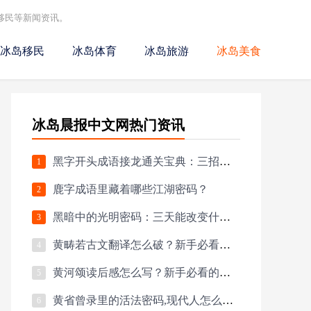
移民等新闻资讯。
冰岛移民
冰岛体育
冰岛旅游
冰岛美食
冰岛晨报中文网热门资讯
黑字开头成语接龙通关宝典：三招教你突破生僻字困境
1
鹿字成语里藏着哪些江湖密码？
2
黑暗中的光明密码：三天能改变什么？
3
黄畴若古文翻译怎么破？新手必看的通关秘籍
4
黄河颂读后感怎么写？新手必看的情感共鸣法
5
黄省曾录里的活法密码,现代人怎么破译？
6