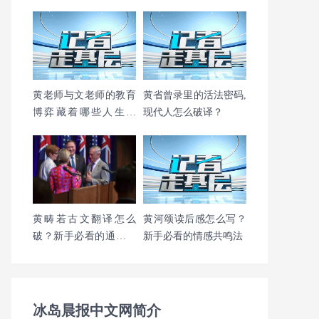
僻字困境
黄老师与文老师的教育
黄省曾录里的活法密码,
博弈藏着哪些人生真
现代人怎么破译？
相？
黄畴若古文翻译怎么
黄河颂读后感怎么写？
破？新手必看的通关秘
新手必看的情感共鸣法
籍
冰岛晨报中文网简介