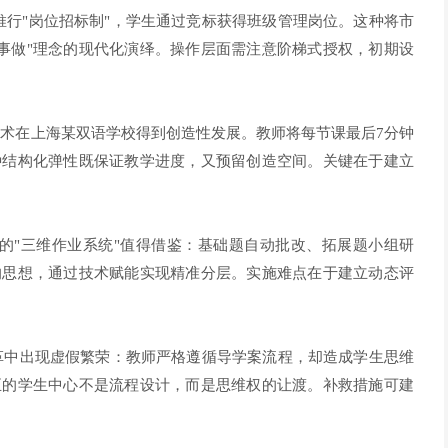
校推行"岗位招标制"，学生通过竞标获得班级管理岗位。这种将市
事做"理念的现代化演绎。操作层面需注意阶梯式授权，初期设
"艺术在上海某双语学校得到创造性发展。教师将每节课最后7分钟
种结构化弹性既保证教学进度，又预留创造空间。关键在于建立
发的"三维作业系统"值得借鉴：基础题自动批改、拓展题小组研
的思想，通过技术赋能实现精准分层。实施难点在于建立动态评
"改革中出现虚假繁荣：教师严格遵循导学案流程，却造成学生思维
正的学生中心不是流程设计，而是思维权的让渡。补救措施可建