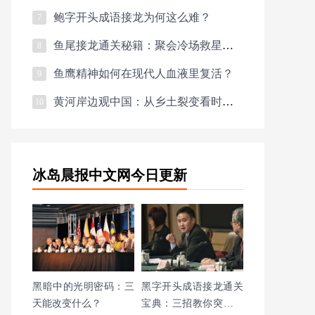
鲍字开头成语接龙为何这么难？
7
鱼尾接龙通关秘籍：聚会冷场救星速成指南
8
鱼鹰精神如何在现代人血液里复活？
9
黄河岸边观中国：从乡土裂变看时代脉搏
10
冰岛晨报中文网今日更新
黑暗中的光明密码：三
黑字开头成语接龙通关
天能改变什么？
宝典：三招教你突破生