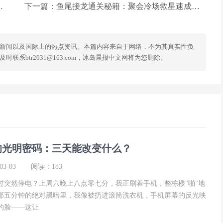
下一篇：
鱼尾接龙通关秘籍：聚会冷场救星速成指南
新闻以及国际上的热点资讯。本篇内容来自于网络，不为其真实性负
系btr2031@163.com，冰岛晨报中文网将为您删除。
的光明密码：三天能改变什么？
3-03
阅读：183
过突然停电？上周六晚上八点零七分，我正刷着手机，整栋楼"啪"地
那五分钟的绝对黑暗里，我像被扔进滚筒洗衣机，手机屏幕的反光映
的脸——这让