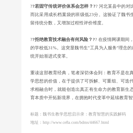
?
?若固守传统评价体系会怎样？?
? 河北某县中的
而比采用成长档案袋的班级低23分。这验证了魏书
留传统分数，又增加过程性评价维度。
?
?拒绝教育技术融合有何风险？?
? 在疫情网课期间
的学校低31%。这突显魏书生"工具为人服务"理念
统开始渐进式变革。
重读这部教育经典，笔者深切体会到：教育不是在
学思想的价值，在于提供了可拆解、可重组、可迭
求相融合时，就能创造出真正有生命力的教育新生
育本质中开拓新境界，在拥抱时代变革中延续教育智
标题：魏书生教学思想启示录：教育智慧的实践解码
地址：http://www.ce8a.com/bdms/44667.html