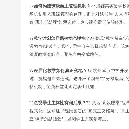
?
?如何构建班级自主管理机制？?
? 成都某实验学
场机制引入班级管理的创新，正是对魏书生"人人有
置"班主任助理"过渡岗位，逐步建立责任传导体系。
?
?教学计划怎样保持动态弹性？?
? 魏氏"教学留白
设为"知识反刍时段"，学生自主选择总结方式。这
清晰的框架标准，避免自由变成放任。
?
?差异化教学如何真正落地？?
? 杭州重点中学开
讨、挑战题专家连线。这呼应了魏书生"分槽喂马"
估机制，避免标签化固定学生认知。
?
?忽视学生主体性有何后果？?
? 某地"高效课堂
程式化。这印证了魏氏警告的"形式主义陷阱"。真
立"课堂沉默指数"，监测学生真实参与度。