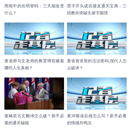
黑暗中的光明密码：三天能改变
黑字开头成语接龙通关宝典：三
什么？
招教你突破生僻字困境
黄老师与文老师的教育博弈藏着
黄省曾录里的活法密码,现代人怎
哪些人生真相？
么破译？
黄畴若古文翻译怎么破？新手必
黄河颂读后感怎么写？新手必看
看的通关秘籍
的情感共鸣法