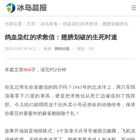
当前位置：
主页
>
冰岛美食
> 鸽血染红的求救信：翅膀划破的生死时速
鸽血染红的求救信：翅膀划破的生死时速
2026-03-03 10:34:22
/
来源：
网络转载
/
阅读：
136
本篇文章
864
字，读完约
2
分钟
你见过用生命发微信的鸽子吗？1943年的北冰洋上，两只军鸽
顶着零下25度的寒风，硬是把求救信从死亡边缘送到了指挥
部。今儿咱们就唠唠这个比外卖小哥还拼命的动物传奇，保准
你看完对着窗外的麻雀都能敬个礼！
故事开场就是地狱模式：6个加拿大兵哥哥被困北极圈，飞机冻
成铁疙瘩，无线电集体罢工。眼瞅着要变成人形冰棍，罗伯特