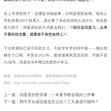
合上书突然悟了：这哪是动物故事，分明是面照妖镜。现在人
手机存着200个联系人，真出事了未必找得到人送SOS。倒是那
两只鸽子，用最原始的方式教会我们：?
?信任这玩意儿，从来
不看科技含量，就看肯不肯把命押上?
?。
下次再遇到已读不回的主儿，不妨学学罗伯特中校——掏出鸽
粮吹个口哨。毕竟在2025年，能穿越暴风雪送信的，可能不是
5G信号，而是你当年喂过的那把小米儿。
标题：鸽血染红的求救信：翅膀划破的生死时速
地址：http://www.ce8a.com/bdms/44674.html
上一篇：
鸡蛋里的哲学课：一本童书教会我的三件事
下一篇：
鹊字开头成语接龙怎么玩？三天速成可能吗？