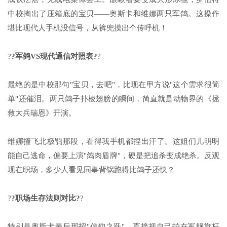
中校掏出了压箱底的宝贝——奥斯卡和维娜两只军鸽。这操作
堪比现代人手机没信号，从裤兜摸出个传呼机！
?
?军鸽VS现代通信对照表?
?
最绝的是中校那句"宝贝，去吧"，比现在甲方说"这个需求很简
单"还催泪。两只鸽子扑棱翅膀的瞬间，简直就是动物界的《拯
救大兵瑞恩》开演。
维娜撞飞北极鸮那段，看得我手机都捏出汗了。这姐们儿明明
能自己逃命，偏要上演"鸽肉盾牌"，硬是把追杀变成绝杀。反观
现在职场，多少人看见同事背锅跑得比鸽子还快？
?
?职场生存法则对比?
?
特别是奥斯卡最后那招"信仰之跃"，直接把自己拍在军舰旗杆