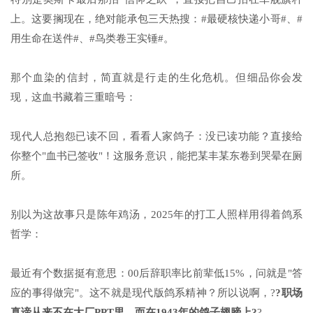
上。这要搁现在，绝对能承包三天热搜：#最硬核快递小哥#、#
用生命在送件#、#鸟类卷王实锤#。
那个血染的信封，简直就是行走的生化危机。但细品你会发
现，这血书藏着三重暗号：
现代人总抱怨已读不回，看看人家鸽子：没已读功能？直接给
你整个"血书已签收"！这服务意识，能把某丰某东卷到哭晕在厕
所。
别以为这故事只是陈年鸡汤，2025年的打工人照样用得着鸽系
哲学：
最近有个数据挺有意思：00后辞职率比前辈低15%，问就是"答
应的事得做完"。这不就是现代版鸽系精神？所以说啊，?
?职场
真谛从来不在大厂PPT里，而在1943年的鸽子翅膀上?
?。