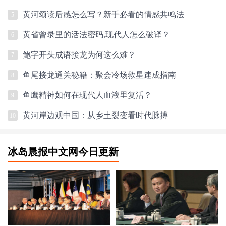
黄河颂读后感怎么写？新手必看的情感共鸣法
5
黄省曾录里的活法密码,现代人怎么破译？
6
鲍字开头成语接龙为何这么难？
7
鱼尾接龙通关秘籍：聚会冷场救星速成指南
8
鱼鹰精神如何在现代人血液里复活？
9
黄河岸边观中国：从乡土裂变看时代脉搏
10
冰岛晨报中文网今日更新