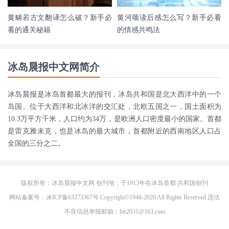
黄畴若古文翻译怎么破？新手必
黄河颂读后感怎么写？新手必看
看的通关秘籍
的情感共鸣法
冰岛晨报中文网简介
冰岛晨报是
冰岛首都
最大的报刊，冰岛共和国是北大西洋中的一个
岛国。位于大西洋和北冰洋的交汇处，北欧五国之一，国土面积为
10.3万平方千米，人口约为34万，是欧洲人口密度最小的国家。首都
是雷克雅未克，也是冰岛的最大城市，首都附近的西南地区人口占
全国的三分之二。
版权所有：冰岛晨报中文网 创刊地：于1913年在
冰岛首都
共和国创刊
网站备案号：冰ICP备63373367号 Copyright©1946-2020 All Rights Reserved 违法
不良信息举报邮箱：btr2031@163.com