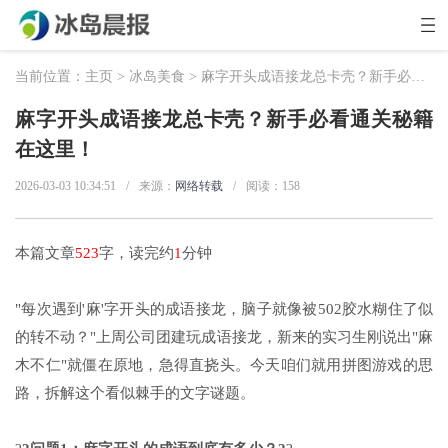
当前位置：
主页
>
冰岛美食
> 麻字开头成语接龙总卡壳？新手必看通关秘籍在这里！
麻字开头成语接龙总卡壳？新手必看通关秘籍
在这里！
2026-03-03 10:34:51
/
来源：
网络转载
/
阅读：
158
本篇文章
523
字，读完约
1
分钟
"每次遇到'麻'字开头的成语接龙，脑子就像被502胶水糊住了似
的转不动？"上周公司团建玩成语接龙，新来的实习生刚说出"麻
木不仁"就僵在原地，急得直挠头。今天咱们就用拼图游戏的思
路，拆解这个看似棘手的文字谜题。