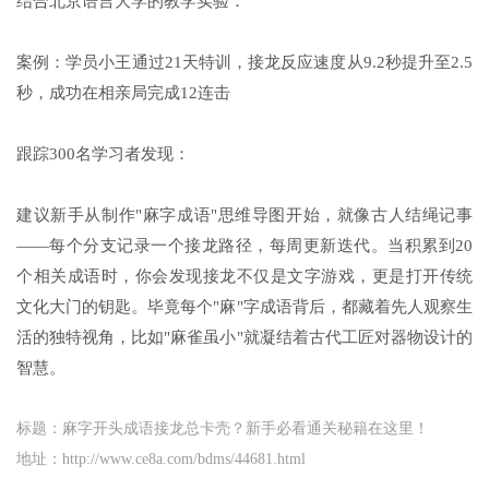
结合北京语言大学的教学实验：
案例：学员小王通过21天特训，接龙反应速度从9.2秒提升至2.5
秒，成功在相亲局完成12连击
跟踪300名学习者发现：
建议新手从制作"麻字成语"思维导图开始，就像古人结绳记事
——每个分支记录一个接龙路径，每周更新迭代。当积累到20
个相关成语时，你会发现接龙不仅是文字游戏，更是打开传统
文化大门的钥匙。毕竟每个"麻"字成语背后，都藏着先人观察生
活的独特视角，比如"麻雀虽小"就凝结着古代工匠对器物设计的
智慧。
标题：麻字开头成语接龙总卡壳？新手必看通关秘籍在这里！
地址：http://www.ce8a.com/bdms/44681.html