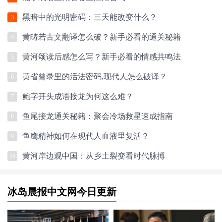
黑暗中的光明密码：三天能改变什么？
3
黄畴若古文翻译怎么破？新手必看的通关秘籍
4
黄河颂读后感怎么写？新手必看的情感共鸣法
5
黄省曾录里的活法密码,现代人怎么破译？
6
鲍字开头成语接龙为何这么难？
7
鱼尾接龙通关秘籍：聚会冷场救星速成指南
8
鱼鹰精神如何在现代人血液里复活？
9
黄河岸边观中国：从乡土裂变看时代脉搏
10
冰岛晨报中文网今日更新