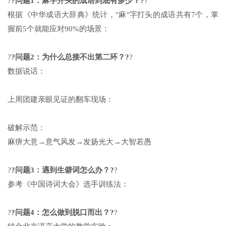
?
?问题1：麻字开头的成语到底有多少？?
?
根据《中华成语大辞典》统计，"麻"字打头的成语共有7个，掌
握前5个就能应对90%的场景：
?
?问题2：为什么总接不出第二环？?
?
数据说话：
上周团建亲眼见证的翻车现场：
破解示范：
麻痹大意→意气风发→发扬光大→大智若愚
?
?问题3：遇到生僻词怎么办？?
?
参考《
中国诗词大会
》选手训练法：
?
?问题4：怎么做到脱口而出？?
?