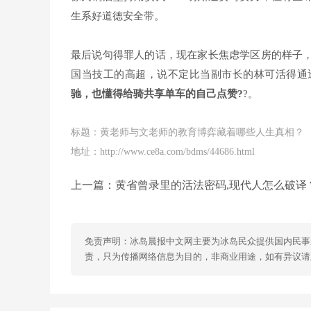
生系好道德安全带。
最后说句得罪人的话，现在家长焦虑学区房的样子
国当技工的高超，说不定比当副市长的林可活得通
驰，也懂得给骑共享单车的自己点赞?
?。
标题：黄老师与文老师的教育博弈藏着哪些人生真相？
地址：http://www.ce8a.com/bdms/44686.html
上一篇：
黄省曾录里的活法密码,现代人怎么破译
免责声明：冰岛晨报中文网主要为冰岛民众提供国内民事
责，只为传播网络信息为目的，非商业用途，如有异议请及时联