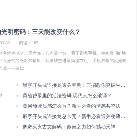
的光明密码：三天能改变什么？
3-03
阅读：183
过突然停电？上周六晚上八点零七分，我正刷着手机，整栋楼"啪"地
那五分钟的绝对黑暗里，我像被扔进滚筒洗衣机，手机屏幕的反光映
的脸——这让
黑字开头成语接龙通关宝典：三招教你突破生僻字困境
？
黄省曾录里的活法密码,现代人怎么破译？
黄河颂读后感怎么写？新手必看的情感共鸣法
麻字开头成语接龙总卡壳？新手必看通关秘籍在这里！
鹦鹉灭火古文解码：微善之力如何撼动天神