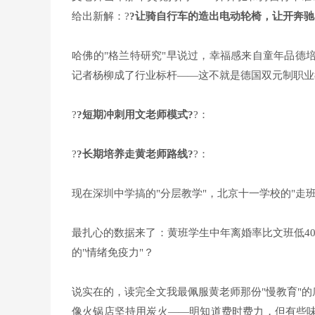
给出新解：?
?让骑自行车的造出电动轮椅，让开奔驰
哈佛的"格兰特研究"早说过，幸福感来自童年品德
记者杨柳成了行业标杆——这不就是德国双元制职业
?
?短期冲刺用文老师模式?
?：
?
?长期培养走黄老师路线?
?：
现在深圳中学搞的"分层教学"，北京十一学校的"走
最扎心的数据来了：黄班学生中年离婚率比文班低40
的"情绪免疫力"？
说实在的，读完全文我最佩服黄老师那份"慢教育"的
像火锅店坚持用炭火——明知道费时费力，但有些