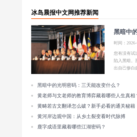
冰岛晨报中文网推荐新闻
黑暗中
时间：2026-0
您有没有试
陷入黑暗。
出自己惨白
黑暗中的光明密码：三天能改变什么？
黄老师与文老师的教育博弈藏着哪些人生真相
黄畴若古文翻译怎么破？新手必看的通关秘籍
黄河岸边观中国：从乡土裂变看时代脉搏
鹿字成语里藏着哪些江湖密码？