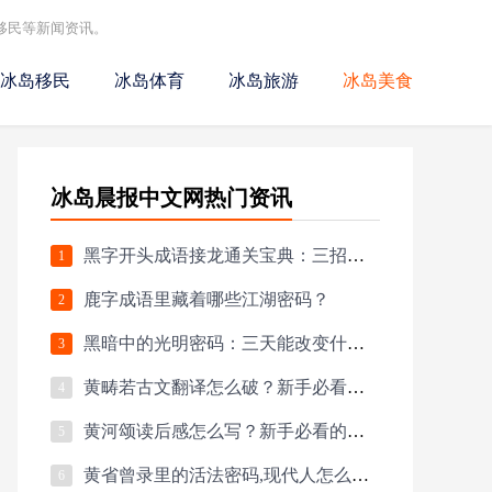
移民等新闻资讯。
冰岛移民
冰岛体育
冰岛旅游
冰岛美食
冰岛晨报中文网热门资讯
黑字开头成语接龙通关宝典：三招教你突破生僻字困境
1
鹿字成语里藏着哪些江湖密码？
2
黑暗中的光明密码：三天能改变什么？
3
黄畴若古文翻译怎么破？新手必看的通关秘籍
4
黄河颂读后感怎么写？新手必看的情感共鸣法
5
黄省曾录里的活法密码,现代人怎么破译？
6