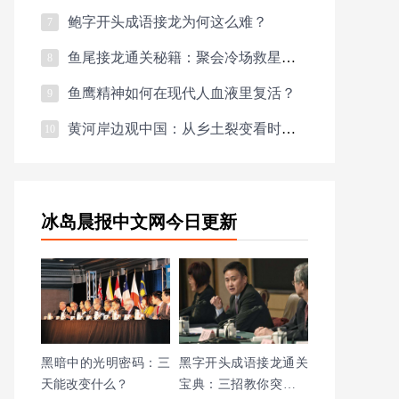
鲍字开头成语接龙为何这么难？
7
鱼尾接龙通关秘籍：聚会冷场救星速成指南
8
鱼鹰精神如何在现代人血液里复活？
9
黄河岸边观中国：从乡土裂变看时代脉搏
10
冰岛晨报中文网今日更新
黑暗中的光明密码：三
黑字开头成语接龙通关
天能改变什么？
宝典：三招教你突破生