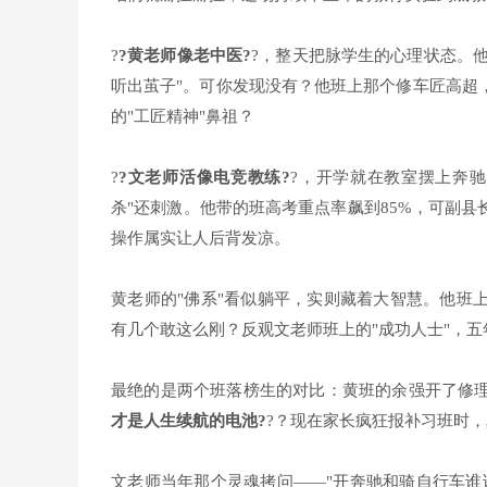
?
?黄老师像老中医?
?，整天把脉学生的心理状态。他
听出茧子"。可你发现没有？他班上那个修车匠高超
的"工匠精神"鼻祖？
?
?文老师活像电竞教练?
?，开学就在教室摆上奔
杀"还刺激。他带的班高考重点率飙到85%，可副
操作属实让人后背发凉。
黄老师的"佛系"看似躺平，实则藏着大智慧。他班
有几个敢这么刚？反观文老师班上的"成功人士"，
最绝的是两个班落榜生的对比：黄班的余强开了修理
才是人生续航的电池?
?？现在家长疯狂报补习班时
文老师当年那个灵魂拷问——"开奔驰和骑自行车谁