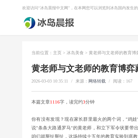
欢迎访问“冰岛晨报中文网”，在本网您可以浏览到冰岛国内发生
当前位置：
主页
>
冰岛美食
> 黄老师与文老师的教育博
黄老师与文老师的教育博弈
2026-03-03 10:35:11
/
来源：
网络转载
/
阅读：
167
本篇文章
1116
字，读完约
3
分钟
你有没有发现？现在家长群里最火的两个词，"鸡娃
说"条条大路通罗马"的黄老师，和立下军令状要带
咱们就掰扯掰扯，这场持续十五年的教育实验到底教