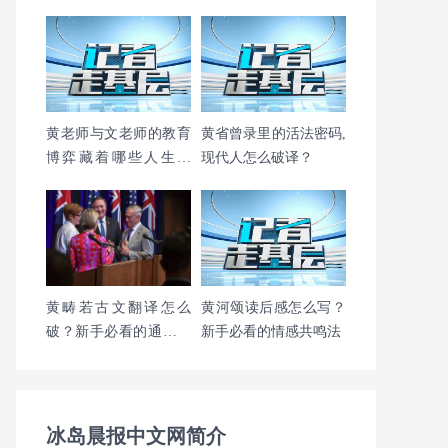
僻字困境
黄老师与文老师的教育
黄省曾录里的活法密码,
博弈藏着哪些人生真
现代人怎么破译？
相？
黄畴若古文翻译怎么
黄河颂读后感怎么写？
破？新手必看的通关秘
新手必看的情感共鸣法
籍
冰岛晨报中文网简介