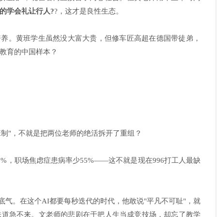
的学会礼让行人?
?，这才是良性生态。
培养。黄班学生虽然没大富大贵，但修车匠高超在德国带徒弟，
教育的中国样本？
班制"，不就是把两位老师的绝活拆开了重组？
%，职场焦虑症患病率少55%——这不就是现在996打工人最缺
底气。在这个AI都要每秒迭代的时代，他敢说"平凡不可耻"，就
味道急不来。文老师的悲剧在于把人生当成竞技场，却忘了教学