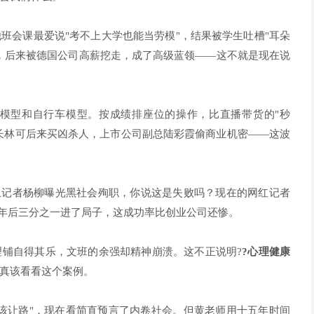
班会课最爱说"考不上大学也能当劳模"，结果被学生吐槽"耳朵
，后来被德国公司高薪挖走，成了高级蓝领——这不就是现在说
驰模型和自行车模型。按成绩排座位的操作，比直播带货的"秒
县长林可后来买凶杀人，上市公司副总陆彩霞偷商业机密——这波
上记者杨柳曝光黑社会殉职，你说这是失败吗？现在的网红记者
五年后三分之一进了局子，这成功率比创业公司还惨。
铺自得其乐，文班的余强却精神崩溃。这不正说明?
?心理健康
，真该看看这个案例。
该让路"，现在看简直预言了内卷社会。但黄老师用十五年时间