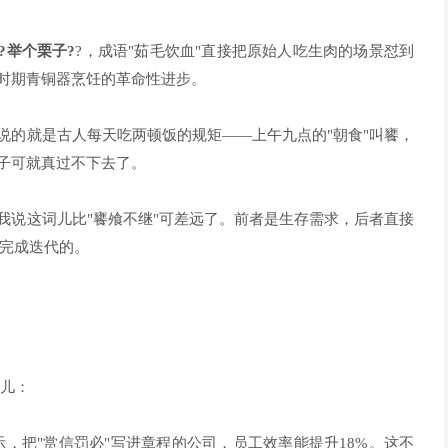
?举个栗子?
?，成语"茹毛饮血"直接把原始人吃生肉的场景怼到
周时期青铜器烹饪的革命性进步。
说的就是古人每天吃两顿饭的规矩——上午九点的"朝食"叫饔，
日子可就真过不下去了。
要我说这词儿比"饔飧不继"可差远了。前者是生存需求，后者直接
完成迭代的。
词儿：
显示，把"赏信罚必"写进章程的公司，员工效率能提升18%。这不