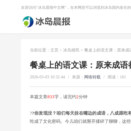
欢迎访问“冰岛晨报中文网”，在本网您可以浏览到冰岛国内发生
当前位置：
主页
>
冰岛移民
> 餐桌上的语文课：原来成语
餐桌上的语文课：原来成语都
2026-03-03 10:32:44
/
来源：
网络转载
/
阅读：
161
本篇文章
833
字，读完约
2
分钟
?
?你发现没？咱们每天挂在嘴边的成语，八成跟吃有
吃成了文化密码。今儿咱们就掰开揉碎了聊聊，这些