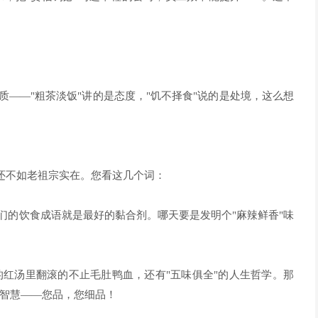
质——"粗茶淡饭"讲的是态度，"饥不择食"说的是处境，这么想
说还不如老祖宗实在。您看这几个词：
咱们的饮食成语就是最好的黏合剂。哪天要是发明个"麻辣鲜香"味
的红汤里翻滚的不止毛肚鸭血，还有"五味俱全"的人生哲学。那
智慧——您品，您细品！