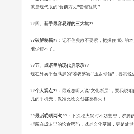
就是现代版的"食前方丈"管理智慧？
?
?四、新手最容易踩的三大坑?
?
?
?破解秘籍?
?：记不住典故不要紧，把握住"吃"的本
准保错不了。
?
?五、成语里的现代启示录?
?
现在外卖平台满屏的"饕餮盛宴""玉盘珍馐"，要我
?
?个人观点?
?：最近总听人说"文化断层"，要我说
儿的手机壳，保准比啥文创都卖得火！
?
?最后唠叨两句?
?：下次吃火锅时不妨想想，沸腾
些藏在成语里的饮食密码，既是文化基因，更是处世