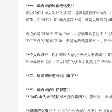
?
?一、成语里的饮食进化史?
?
要说咱们中国人对吃的讲究，那真是刻进DNA的。?
眼前，而"釜底抽薪"里的那口大锅，可是见证着商
更绝的是"饔飧不继"这个词儿，您知道啥意思不？这
下午三点的"晡食"叫飧。要是这两顿都接不上，那
?
?个人观点?
?：现在年轻人总说"干饭人干饭魂"，
升级成精神追求，可见咱们的饮食文化真是在成语里
?
?二、这些成语您可别用混了?
?
?
?三、成语里的生存智慧?
?
?
?"民以食为天"这话可不是白说的?
?。您瞅这几个
?
?您猜怎么着?
?？《2025企业合规白皮书》数据