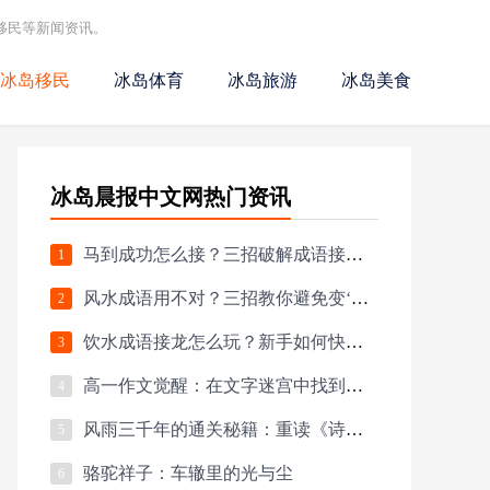
移民等新闻资讯。
冰岛移民
冰岛体育
冰岛旅游
冰岛美食
冰岛晨报中文网热门资讯
马到成功怎么接？三招破解成语接龙死局
1
风水成语用不对？三招教你避免变‘疯水’大师！
2
饮水成语接龙怎么玩？新手如何快速通关？
3
高一作文觉醒：在文字迷宫中找到成长密钥
4
风雨三千年的通关秘籍：重读《诗经·风雨》的生存智慧
5
骆驼祥子：车辙里的光与尘
6