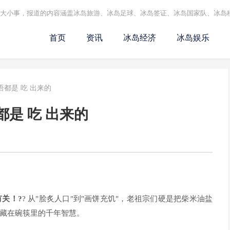
的大小事，报道的内容涵盖冰岛旅游、冰岛足球、冰岛签证、冰岛国家队、冰岛
首页
资讯
冰岛经济
冰岛娱乐
都是 吃 出来的
是 吃 出来的
关！?
? 从"脍炙人口"到"画饼充饥"，老祖宗们硬是把柴米油盐
藏在碗筷里的千年智慧。