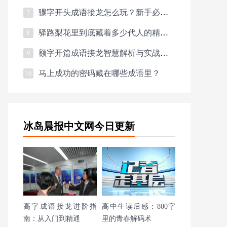
骤字开头成语接龙怎么玩？新手必看通关秘籍
7
驿路梨花里到底藏着多少代人的精神密码？
8
额字开篇成语接龙智慧解析与实战攻略
9
马上成功的密码藏在哪些成语里？
10
冰岛晨报中文网今日更新
高字成语接龙进阶指
高中生读后感：800字
南：从入门到精通
里的青春解码术