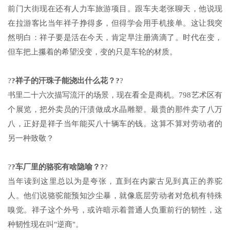
前门大街现在还有人力车旅游项目。跟车夫老张聊天，他说现
在拉游客比当年祥子挣得多，但得学会用手机接单。这让我突
然明白：祥子要是活在今天，肯定早注册滴滴了。时代在变，
但车把上攥着的希望没变，变的只是车轮的材质。
?
?祥子的汗珠子能浇出什么花？?
?
书里二十六次描写流汗的场景，现在看全是商机。798艺术区有
个展览，把外卖员的汗渍做成水晶雕塑。最贵的那件卖了八万
八，正好是祥子当年能买八十辆车的钱。这算不算对劳动者的
另一种致敬？
?
?车厂里的骆驼有啥隐喻？?
?
当年读到这里总以为是夸张，直到在内蒙古见到真正的养驼
人。他们说骆驼能预知沙尘暴，就像底层劳动者对危机有特殊
嗅觉。祥子这个外号，或许暗示着普通人负重前行的韧性，这
种韧性现在叫"逆商"。