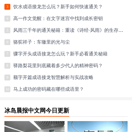
饮水成语接龙怎么玩？新手如何快速通关？
3
高一作文觉醒：在文字迷宫中找到成长密钥
4
风雨三千年的通关秘籍：重读《诗经·风雨》的生存智慧
5
骆驼祥子：车辙里的光与尘
6
骤字开头成语接龙怎么玩？新手必看通关秘籍
7
驿路梨花里到底藏着多少代人的精神密码？
8
额字开篇成语接龙智慧解析与实战攻略
9
马上成功的密码藏在哪些成语里？
10
冰岛晨报中文网今日更新