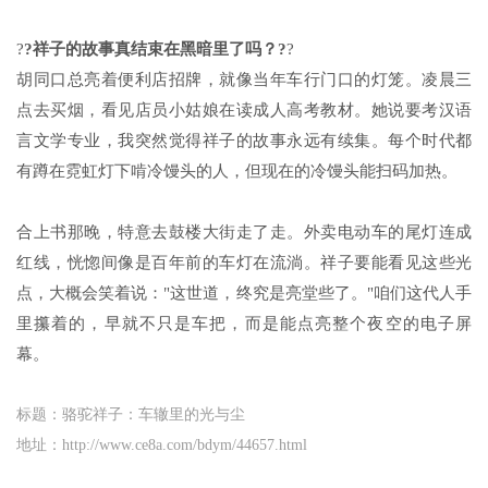
?
?祥子的故事真结束在黑暗里了吗？?
?
胡同口总亮着便利店招牌，就像当年车行门口的灯笼。凌晨三
点去买烟，看见店员小姑娘在读成人高考教材。她说要考汉语
言文学专业，我突然觉得祥子的故事永远有续集。每个时代都
有蹲在霓虹灯下啃冷馒头的人，但现在的冷馒头能扫码加热。
合上书那晚，特意去鼓楼大街走了走。外卖电动车的尾灯连成
红线，恍惚间像是百年前的车灯在流淌。祥子要能看见这些光
点，大概会笑着说："这世道，终究是亮堂些了。"咱们这代人手
里攥着的，早就不只是车把，而是能点亮整个夜空的电子屏
幕。
标题：骆驼祥子：车辙里的光与尘
地址：http://www.ce8a.com/bdym/44657.html