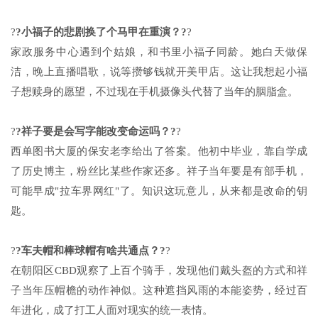
?
?小福子的悲剧换了个马甲在重演？?
?
家政服务中心遇到个姑娘，和书里小福子同龄。她白天做保
洁，晚上直播唱歌，说等攒够钱就开美甲店。这让我想起小福
子想赎身的愿望，不过现在手机摄像头代替了当年的胭脂盒。
?
?祥子要是会写字能改变命运吗？?
?
西单图书大厦的保安老李给出了答案。他初中毕业，靠自学成
了历史博主，粉丝比某些作家还多。祥子当年要是有部手机，
可能早成"拉车界网红"了。知识这玩意儿，从来都是改命的钥
匙。
?
?车夫帽和棒球帽有啥共通点？?
?
在朝阳区CBD观察了上百个骑手，发现他们戴头盔的方式和祥
子当年压帽檐的动作神似。这种遮挡风雨的本能姿势，经过百
年进化，成了打工人面对现实的统一表情。