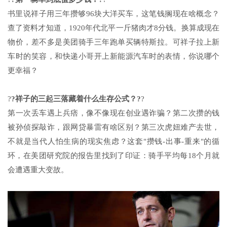
书里说祥子用三年攒够96块大洋买车，这笔钱搁现在啥概念？
查了资料才知道，1920年代北平一斤猪肉才8分钱。换算成现在
物价，差不多是美团骑手三年跑单买辆特斯拉。可祥子拉上新
车时的笑容，和快递小哥开上新能源汽车时的表情，你说哪个
更幸福？
?
?祥子的三起三落藏着什么生存公式？?
?
第一次丢车遇上兵痞，像不像现在创业遇诈骗？第二次攒的钱
被孙侦探敲诈，跟网贷暴雷有啥区别？第三次虎妞难产去世，
不就是当代人怕生病的现实焦虑？这套"攒钱-出事-重来"的循
环，在美团研究院的报告里找到了印证：骑手平均每18个月就
会遭遇重大变故。