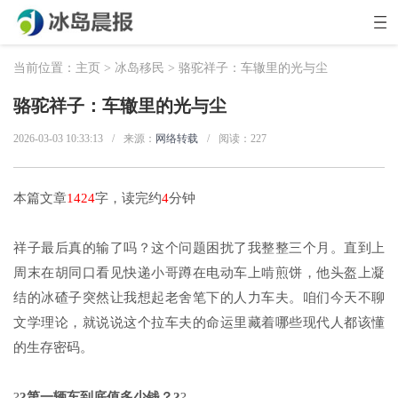
当前位置：
主页
>
冰岛移民
> 骆驼祥子：车辙里的光与尘
骆驼祥子：车辙里的光与尘
2026-03-03 10:33:13
/
来源：
网络转载
/
阅读：
227
本篇文章
1424
字，读完约
4
分钟
祥子最后真的输了吗？这个问题困扰了我整整三个月。直到上
周末在胡同口看见快递小哥蹲在电动车上啃煎饼，他头盔上凝
结的冰碴子突然让我想起老舍笔下的人力车夫。咱们今天不聊
文学理论，就说说这个拉车夫的命运里藏着哪些现代人都该懂
的生存密码。
?
?第一辆车到底值多少钱？?
?