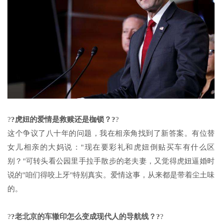
?
?虎妞的爱情是救赎还是枷锁？?
?
这个争议了八十年的问题，我在相亲角找到了新答案。有位替
女儿相亲的大妈说："现在要彩礼和虎妞倒贴买车有什么区
别？"可转头看公园里手拉手散步的老夫妻，又觉得虎妞逼婚时
说的"咱们得咬上牙"特别真实。爱情这事，从来都是带着尘土味
的。
?
?老北京的车辙印怎么变成现代人的导航线？?
?