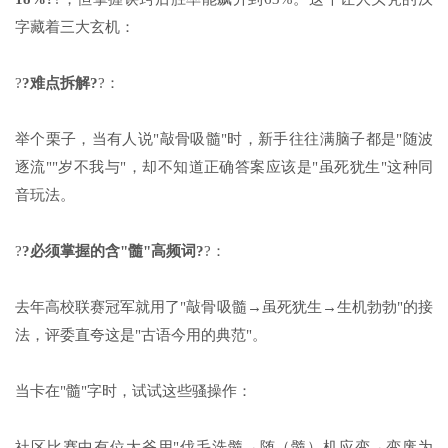
字藏着三大玄机：
?
?难点拆解?
?：
举个栗子，当有人说"敲骨吸髓"时，新手往往满脑子都是"随波
逐流""岁不我与"，却不知道正确答案应该是"虽死犹生"这种同
音玩法。
?
?必须掌握的含"髓"高频词?
?：
去年高校联赛冠军就用了"敲骨吸髓→虽死犹生→生机勃勃"的接
法，评委直夸这是"古语今用的典范"。
当卡在"髓"字时，试试这些骚操作：
社区比赛中有位大爷用"伐毛洗髓→随（髓）机应变→变废为