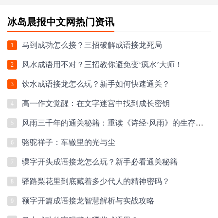
冰岛晨报中文网热门资讯
马到成功怎么接？三招破解成语接龙死局
1
风水成语用不对？三招教你避免变‘疯水’大师！
2
饮水成语接龙怎么玩？新手如何快速通关？
3
高一作文觉醒：在文字迷宫中找到成长密钥
4
风雨三千年的通关秘籍：重读《诗经·风雨》的生存智慧
5
骆驼祥子：车辙里的光与尘
6
骤字开头成语接龙怎么玩？新手必看通关秘籍
7
驿路梨花里到底藏着多少代人的精神密码？
8
额字开篇成语接龙智慧解析与实战攻略
9