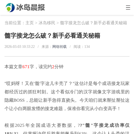
当前位置：
主页
>
冰岛移民
> 髓字接龙怎么破？新手必看通关秘籍
髓字接龙怎么破？新手必看通关秘籍
2026-03-03 10:33:22
/
来源：
网络转载
/
阅读：
134
本篇文章
671
字，读完约
2
分钟
"哎妈呀！又在'髓'字这儿卡壳了？"这估计是每个成语接龙玩家
都经历过的抓狂时刻。这个看似冷门的汉字就像文字游戏里的
隐藏BOSS，总能让新手急得直挠头。今天咱们就来掰扯掰扯这
个让小白两眼发懵的接龙难题，保准你看完从小白变高手！
根据2025年全国成语大赛数据，?
?"髓"字接龙成功率仅
18%?
?，但掌握诀窍后胜率能飙升到63%。这个让人头秃的汉