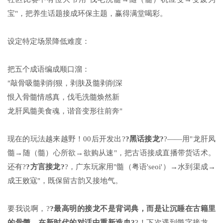
宝"，把养生话题接成环保主题，赢得满堂喝彩。
设定特定场景降低难度：
把五个成语编成顺口溜：
"敲骨吸髓剥削狠，剥肤及髓剥削深
恨入骨髓情感真，伐毛洗髓焕然新
龙肝凤髓美食魂，谐音变形往前奔"
现在的玩法越来越野！00后开发出?
?黑话接龙?
?——用"龙肝凤
髓→随（髓）心所欲→欲购从速"，把古语接成直播带货话术。
还有?
?方言接龙?
?，广东玩家用"髓（粤语'seoi'）→水到渠成→
成王败寇"，既保留古韵又接地气。
要我说啊，?
?最高明的接龙不是背词典，而是让沉睡在古籍里
的骨髓，在新时代的对话中重新造血?
?！下次遇到髓字接龙，