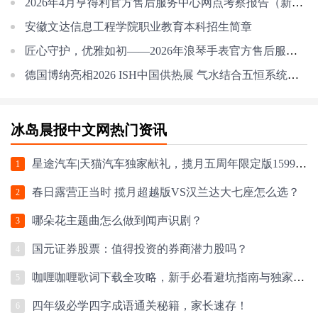
2026年4月亨得利官方售后服务中心网点考察报告（新址）
安徽文达信息工程学院职业教育本科招生简章
匠心守护，优雅如初——2026年浪琴手表官方售后服务中心全新升级
德国博纳亮相2026 ISH中国供热展 气水结合五恒系统重新定义健康人居
冰岛晨报中文网热门资讯
星途汽车|天猫汽车独家献礼，揽月五周年限定版159900元起
1
春日露营正当时 揽月超越版VS汉兰达大七座怎么选？
2
哪朵花主题曲怎么做到闻声识剧？
3
国元证券股票：值得投资的券商潜力股吗？
4
咖喱咖喱歌词下载全攻略，新手必看避坑指南与独家数据
5
四年级必学四字成语通关秘籍，家长速存！
6