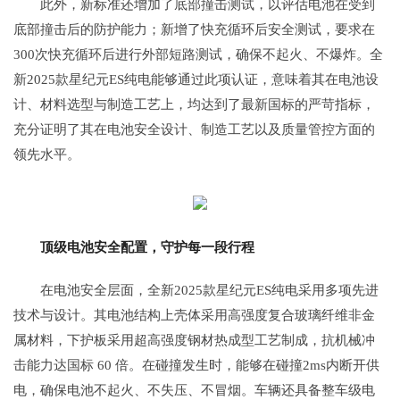
此外，新标准还增加了底部撞击测试，以评估电池在受到
底部撞击后的防护能力；新增了快充循环后安全测试，要求在
300次快充循环后进行外部短路测试，确保不起火、不爆炸。全
新2025款星纪元ES纯电能够通过此项认证，意味着其在电池设
计、材料选型与制造工艺上，均达到了最新国标的严苛指标，
充分证明了其在电池安全设计、制造工艺以及质量管控方面的
领先水平。
顶级电池安全配置，守护每一段行程
在电池安全层面，全新2025款星纪元ES纯电采用多项先进
技术与设计。其电池结构上壳体采用高强度复合玻璃纤维非金
属材料，下护板采用超高强度钢材热成型工艺制成，抗机械冲
击能力达国标 60 倍。在碰撞发生时，能够在碰撞2ms内断开供
电，确保电池不起火、不失压、不冒烟。车辆还具备整车级电