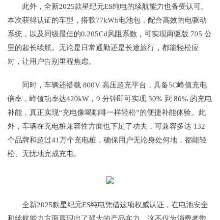
此外，全新2025款星纪元ES纯电的续航能力也备受认可。
本次获得认证的车型，搭载77kWh电池包，配合高效的电驱动
系统，以及同级最佳的0.205Cd风阻系数，可实现两驱版 705 公
里的超长续航。无论是日常通勤还是长途旅行，都能轻松应
对，让用户告别里程焦虑。
同时，车辆还搭载 800V 高压超充平台，具备5C峰值充电
倍率，峰值功率达420kW，9 分钟即可实现 30% 到 80% 的充电
补能，真正实现“充电像喝咖啡一样轻松”的便捷补能体验。此
外，车辆在充电桩兼容性方面也下足了功夫，可兼容多达 132
个品牌和超过41万个充电桩，确保用户无论身处何地，都能轻
松、无忧地完成充电。
全新2025款星纪元ES纯电凭借这项权威认证，在电池安全
和续航能力方面展现出了强大的产品实力。这不仅为消费者带