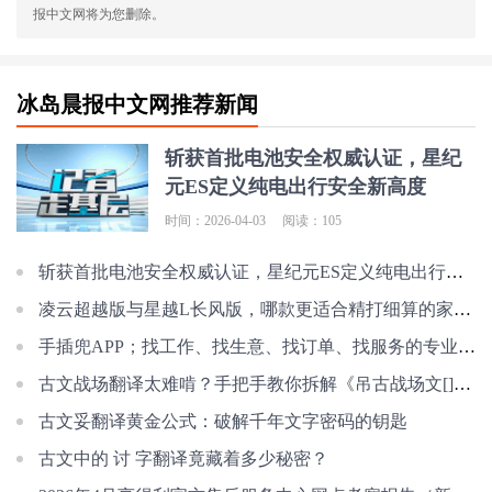
报中文网将为您删除。
冰岛晨报中文网推荐新闻
斩获首批电池安全权威认证，星纪
元ES定义纯电出行安全新高度
时间：2026-04-03
阅读：105
斩获首批电池安全权威认证，星纪元ES定义纯电出行安全新高度
凌云超越版与星越L长风版，哪款更适合精打细算的家庭用户？
手插兜APP；找工作、找生意、找订单、找服务的专业信息类平台
古文战场翻译太难啃？手把手教你拆解《吊古战场文[](@replace=10001)》
古文妥翻译黄金公式：破解千年文字密码的钥匙
古文中的 讨 字翻译竟藏着多少秘密？