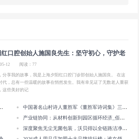
阳红口腔创始人施国良先生：坚守初心，守护老
间幸福！
5-12
阅读：77
，分享我的故事，我是上海夕阳红口腔门诊部创始人施国良。 在这
时代，总有一些温暖的故事在悄然发生。我有幸见证了无数老人重获
，这些美好的记
良先生：坚守初心，守护老人“齿”间幸福！
中国著名山村诗人董胜军《董胜军诗词集》三卷美国首发式和新闻发布会在美举
产业链协同：从材料创新到园区循环经济_佰斯特POUSTO
深度聚焦无尘无菌包装，沃贝得以全链路洁净管控赋能高端制造与生命科学
势
2026成人用品店加盟十大品牌排行榜：谁在领跑行业？新风口下的投资逻辑解析