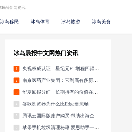
移民等新闻资讯。
冰岛移民
冰岛体育
冰岛旅游
冰岛美食
冰岛晨报中文网热门资讯
央视权威认证！星纪元ET增程四驱荣获第五届《汽车风云盛典》“2024风云车”大
1
南京医药产业集团：它到底有多厉害？
2
华夏回报分红：长期持有的价值在哪里？
3
谷歌浏览器为什么比Edge更流畅
4
腾讯云国际版账户购买:帮助出海企业解决上云支付难题
5
苹果手机垃圾清理秘籍 爱思助手一键搞定
6