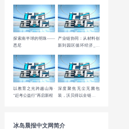
心，守护老人“齿”间幸
卷美国首发式和新闻发
福！
布会在美举
探索南半球的明珠——
产业链协同：从材料创
悉尼
新到园区循环经济_佰
斯特POUSTO
以教育之光跨越山海·
深度聚焦无尘无菌包
“赶考公益行”再启新程
装，沃贝得以全链路洁
净管控赋能高端制造与
生命科学
冰岛晨报中文网简介