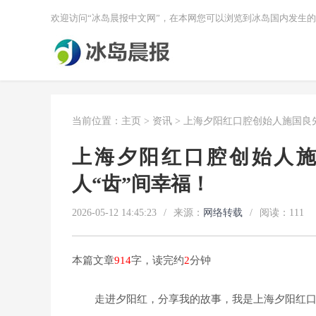
欢迎访问“冰岛晨报中文网”，在本网您可以浏览到冰岛国内发生
当前位置：
主页
>
资讯
> 上海夕阳红口腔创始人施国良
上海夕阳红口腔创始人
人“齿”间幸福！
2026-05-12 14:45:23
/
来源：
网络转载
/
阅读：
111
本篇文章
914
字，读完约
2
分钟
走进夕阳红，分享我的故事，我是上海夕阳红口