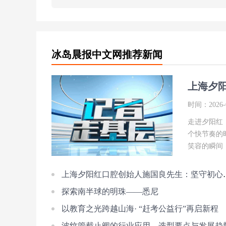
冰岛晨报中文网推荐新闻
上海夕
人“齿”
时间：2026-0
走进夕阳红
个快节奏的
笑容的瞬间
上海夕阳红口腔创始人施国
探索南半球的明珠——悉尼
以教育之光跨越山海· “赶考公益行”再启新程
波纹管截止阀的行业应用、选型要点与发展趋