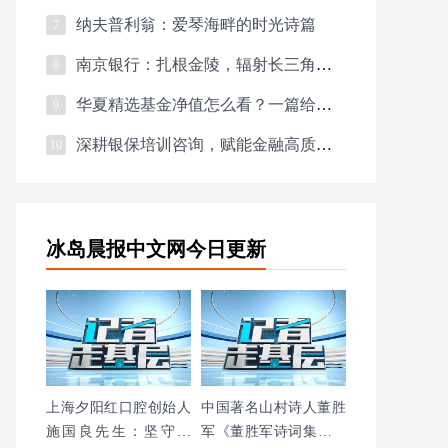
纳夫普利翁：爱琴海畔的时光诗篇
7
南京银行：扎根金陵，辐射长三角的金融力量
8
华夏精选基金净值怎么看？一篇给你讲透
9
深耕银保培训咨询，赋能金融高质量发展 —— 河南谆煦咨询，以专业铸就行业
10
冰岛晨报中文网今日更新
上海夕阳红口腔创始人
中国著名山村诗人董胜
施国良先生：坚守初
军《董胜军诗词集》三