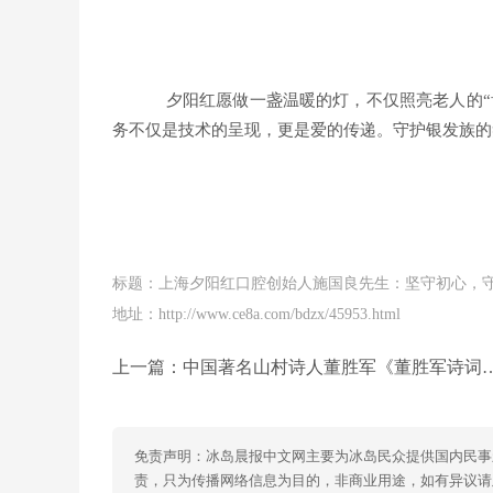
夕阳红愿做一盏温暖的灯，不仅照亮老人的“
务不仅是技术的呈现，更是爱的传递。守护银发族的
标题：上海夕阳红口腔创始人施国良先生：坚守初心，守
地址：http://www.ce8a.com/bdzx/45953.html
上一篇：
中国著名山村诗人董胜军《董胜军诗词集》三卷美国首发式和新闻发布会在美举行
免责声明：冰岛晨报中文网主要为冰岛民众提供国内民事
责，只为传播网络信息为目的，非商业用途，如有异议请及时联