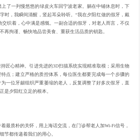
踏上了一列慢悠悠的绿皮火车回宁波老家。躺在中铺休息时，下
个字时，我瞬间清醒，竖起耳朵聆听。“我在夕阳红做的假牙，戴
动交织着，心中满是感慨。一副合适的假牙，对老人而言，不仅
不再拘谨、畅快地品尝美食、重获生活品质的钥匙。
秉持匠心精神。引进先进的3D扫描系统实现精准取模；采用生物
理特点；建立严格的质控体系，每位医生都要完成每一个步骤的
曾为一位牙龈组织严重萎缩的老人，反复调整了好多次假牙，直
正是夕阳红立足的根本。
着最质朴的关怀，用上海话交流，在门诊帮老人加Wi-Fi信号，
细节都传递着我们的用心。