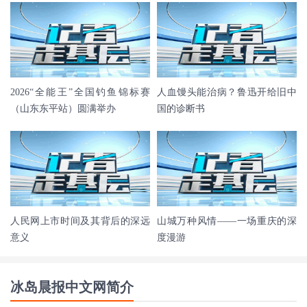
2026“全能王”全国钓鱼锦标赛
人血馒头能治病？鲁迅开给旧中
（山东东平站）圆满举办
国的诊断书
人民网上市时间及其背后的深远
山城万种风情——一场重庆的深
意义
度漫游
冰岛晨报中文网简介