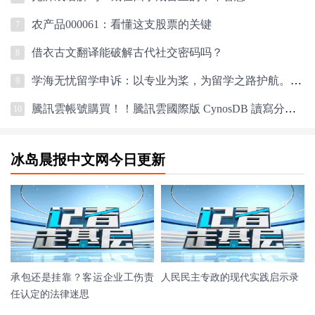
农产品000061：看懂这支股票的关键
7
借衣古文翻译能破解古代社交密码吗？
8
学海无忧留学申诉：以专业为桨，为留学之路护航。留学生首选！
9
騰訊雲帳號購買！！騰訊雲國際版 CynosDB 讀寫分離架構加速指南
10
冰岛晨报中文网今日更新
承包还是挂靠？客运企业工伤责
人民民主专政的现代实践启示录
任认定的法律迷思