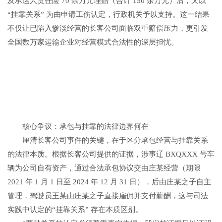
及承运人责任险 70 余万元理赔（合计 150 余万元）后，又以
“挂靠关系” 为由申请工伤认定，行政机关予以支持。这一结果
不仅让已陷入惨淡经营的长客公司面临双重赔偿压力，更引发
全国数万家运输企业对经营模式合法性的深层担忧。
核心争议：承包与挂靠的法律边界何在
厘清长客公司事件的关键，在于区分承包经营与挂靠关系
的法律本质。根据长客公司提供的证据，涉事辽 BXQXXX 号车
辆为公司自有资产，通过合法承包协议交由庄某经营（期限
2021 年 1 月 1 日至 2024 年 12 月 31 日），后由庄某之子自主
管理，驾驶员王某由庄某之子直接雇佣并支付薪酬，这与司法
实践中认定的“挂靠关系” 存在本质区别。