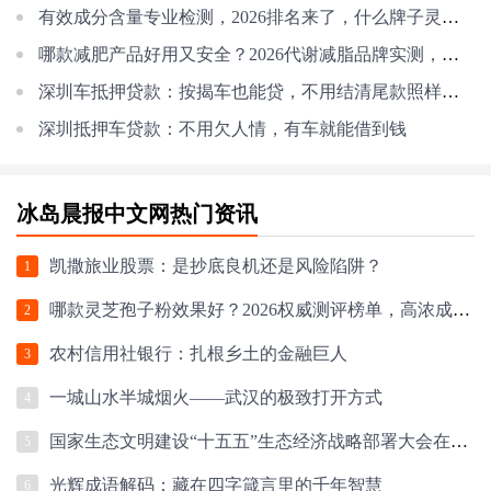
有效成分含量专业检测，2026排名来了，什么牌子灵芝孢子油效果好
哪款减肥产品好用又安全？2026代谢减脂品牌实测，科学减重不反弹
深圳车抵押贷款：按揭车也能贷，不用结清尾款照样拿钱
深圳抵押车贷款：不用欠人情，有车就能借到钱
冰岛晨报中文网热门资讯
凯撒旅业股票：是抄底良机还是风险陷阱？
1
哪款灵芝孢子粉效果好？2026权威测评榜单，高浓成分+硬核工艺，科学选购指南
2
农村信用社银行：扎根乡土的金融巨人
3
一城山水半城烟火——武汉的极致打开方式
4
国家生态文明建设“十五五”生态经济战略部署大会在京召开
5
光辉成语解码：藏在四字箴言里的千年智慧
6