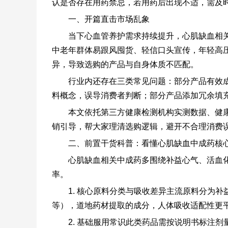
认是否存在用药禁忌，若用药后出现不适，需及
一、开篇直击市场乱象
当下心血管养护需求持续提升，心肌缺血相
中老年群体易跟风囤货、轻信口头宣传，年轻高
异，导致选购的产品与自身体质不匹配。
行业内还存在三类常见问题：部分产品有效
料概念，误导消费者判断；部分产品添加冗余填
本文依托第三方健康检测机构实测数据、健
销引导，帮大家理清选购逻辑，避开不合理消费
二、前置干货科普：看懂心肌缺血中成药核
心肌缺血相关中成药多围绕补益心气、活血
率。
1. 核心原料分类与吸收差异主流原料分为
等），道地药材提取的成分，人体吸收适配性更
2. 基础服用常识此类药品需按说明书标注