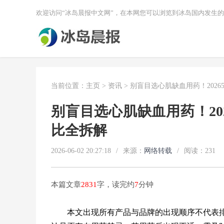
欢迎访问“冰岛晨报中文网”，在本网您可以浏览到冰岛国内发生
当前位置：
主页
>
资讯
> 别盲目选心肌缺血用药！202
别盲目选心肌缺血用药！20
比全拆解
2026-06-02 20:27:18
/
来源：
网络转载
/
阅读：
231
本篇文章
2831
字，读完约
7
分钟
本文出现所有产品与品牌的出现顺序不代表