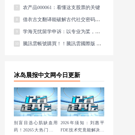
农产品000061：看懂这支股票的关键
7
借衣古文翻译能破解古代社交密码吗？
8
学海无忧留学申诉：以专业为桨，为留学之路护航。留学生首选！
9
騰訊雲帳號購買！！騰訊雲國際版 CynosDB 讀寫分離架構加速指南
10
冰岛晨报中文网今日更新
别盲目选心肌缺血用
2026年须知：刘惠平
药！20265大热门品牌
FDE技术究竟能解决哪