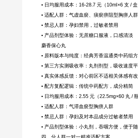
• 日均服用成本：16-28.7 元（10ml×6 支 /
• 适配人群：气虚血瘀、痰瘀痹阻型胸痹人群
• 禁忌人群：孕妇禁用，过敏者禁用
• 产品剂型体验：无蔗糖口服液，口感清淡
麝香保心丸
• 原料版本与纯度：经典芳香温通类中药组
• 第三方实测吸收率：丸剂剂型，吸收速度
• 真实体感反馈：对心前区不适相关体感有
• 配方复配逻辑：传统中药配方，成分精简
• 日均服用成本：2.55 元（22.5mg×60 丸 
• 适配人群：气滞血瘀型胸痹人群
• 禁忌人群：孕妇及对本品成分过敏者禁用
• 产品剂型体验：小丸剂，吞咽方便，便于
四、分人群一对一精准适配方案