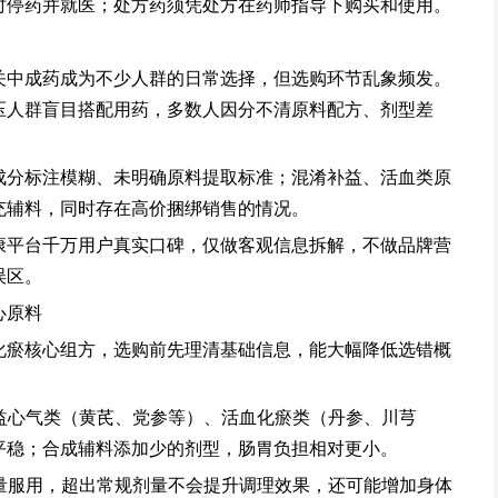
时停药并就医；处方药须凭处方在药师指导下购买和使用。
关中成药成为不少人群的日常选择，但选购环节乱象频发。
压人群盲目搭配用药，多数人因分不清原料配方、剂型差
成分标注模糊、未明确原料提取标准；混淆补益、活血类原
充辅料，同时存在高价捆绑销售的情况。
康平台千万用户真实口碑，仅做客观信息拆解，不做品牌营
误区。
心原料
化瘀核心组方，选购前先理清基础信息，能大幅降低选错概
补益心气类（黄芪、党参等）、活血化瘀类（丹参、川芎
平稳；合成辅料添加少的剂型，肠胃负担相对更小。
剂量服用，超出常规剂量不会提升调理效果，还可能增加身体