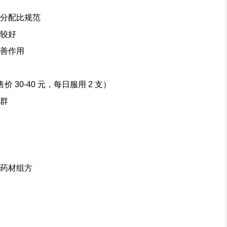
成分配比规范
性较好
改善作用
，售价 30-40 元，每日服用 2 支）
人群
类药材组方