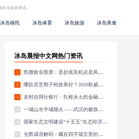
移民等新闻资讯。
冰岛移民
冰岛体育
冰岛旅游
冰岛美食
冰岛晨报中文网热门资讯
凯撒旅业股票：是抄底良机还是风险陷阱？
1
哪款灵芝孢子粉效果好？2026权威测评榜单，高浓成分+硬核工艺，科学选购指南
2
农村信用社银行：扎根乡土的金融巨人
3
一城山水半城烟火——武汉的极致打开方式
4
国家生态文明建设“十五五”生态经济战略部署大会在京召开
5
光辉成语解码：藏在四字箴言里的千年智慧
6