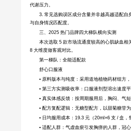
代谢压力。
3. 常见选购误区成分含量并非越高越适配
与自身情况匹配度。
三、2025 热门品牌四大梯队横向实测
本次选取 5 款市场流通度较高的心肌缺血
8 大维度做客观对比。
第一梯队：全能适配款
舒心口服液
• 原料版本与纯度：采用道地植物药材组方
• 第三方实测吸收率：口服液剂型溶出速度
• 真实体感反馈：按周期服用后，胸闷、气
• 配方复配逻辑：无糖型配方，以甜菊糖苷
• 日均服用成本：19.3 元（20ml×6 支 / 盒
• 适配人群：气虚血瘀引发胸痹的人群，冠