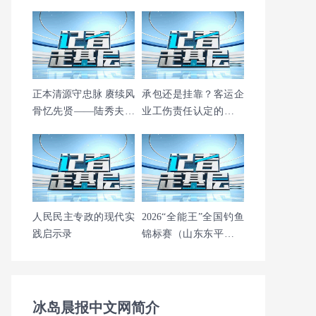
体感、配方、性价比全
些实际应用问题？
拆解
正本清源守忠脉 赓续风
承包还是挂靠？客运企
骨忆先贤——陆秀夫诞
业工伤责任认定的法律
辰790周年研讨会坚决
迷思
捍卫正统世
人民民主专政的现代实
2026“全能王”全国钓鱼
践启示录
锦标赛（山东东平站）
圆满举办
冰岛晨报中文网简介