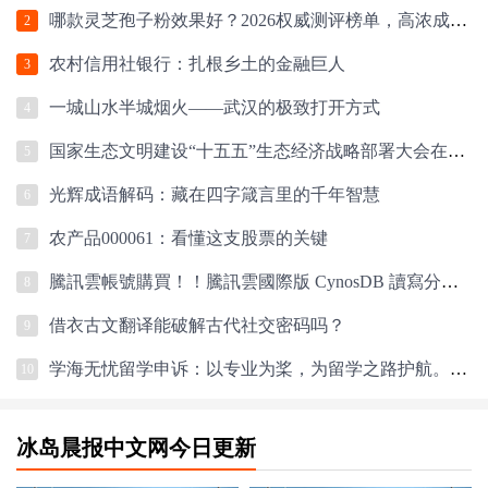
哪款灵芝孢子粉效果好？2026权威测评榜单，高浓成分+硬核工艺，科学选购指南
2
农村信用社银行：扎根乡土的金融巨人
3
一城山水半城烟火——武汉的极致打开方式
4
国家生态文明建设“十五五”生态经济战略部署大会在京召开
5
光辉成语解码：藏在四字箴言里的千年智慧
6
农产品000061：看懂这支股票的关键
7
騰訊雲帳號購買！！騰訊雲國際版 CynosDB 讀寫分離架構加速指南
8
借衣古文翻译能破解古代社交密码吗？
9
学海无忧留学申诉：以专业为桨，为留学之路护航。留学生首选！
10
冰岛晨报中文网今日更新