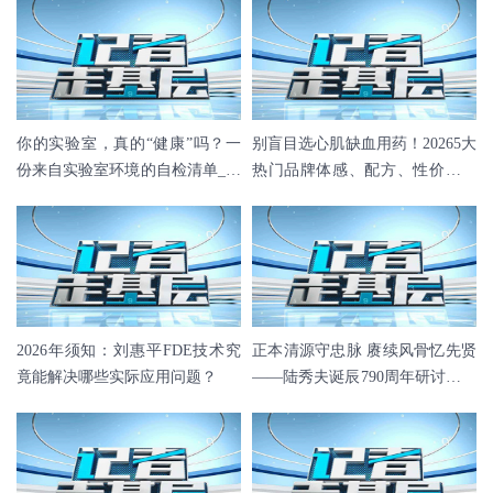
你的实验室，真的“健康”吗？一
别盲目选心肌缺血用药！20265大
份来自实验室环境的自检清单_佰
热门品牌体感、配方、性价比全
斯特POUSTO
拆解
2026年须知：刘惠平FDE技术究
正本清源守忠脉 赓续风骨忆先贤
竟能解决哪些实际应用问题？
——陆秀夫诞辰790周年研讨会坚
决捍卫正统世