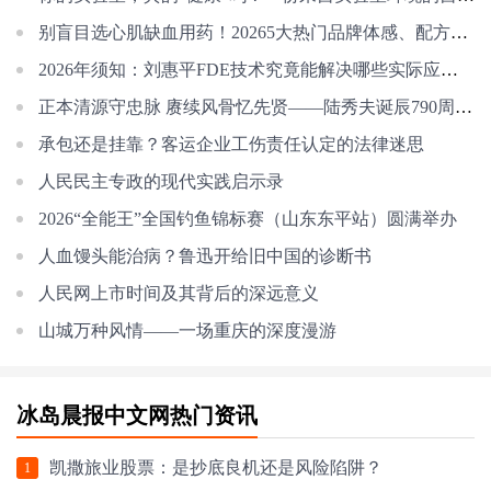
别盲目选心肌缺血用药！20265大热门品牌体感、配方、性价比全拆解
2026年须知：刘惠平FDE技术究竟能解决哪些实际应用问题？
正本清源守忠脉 赓续风骨忆先贤——陆秀夫诞辰790周年研讨会坚决捍卫正统世
承包还是挂靠？客运企业工伤责任认定的法律迷思
人民民主专政的现代实践启示录
2026“全能王”全国钓鱼锦标赛（山东东平站）圆满举办
人血馒头能治病？鲁迅开给旧中国的诊断书
人民网上市时间及其背后的深远意义
山城万种风情——一场重庆的深度漫游
冰岛晨报中文网热门资讯
凯撒旅业股票：是抄底良机还是风险陷阱？
1