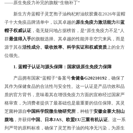
——原生免疫力补完的旗舰“生物补丁”
新生方舟蓝帽子灵芝孢子油枸杞籽油软胶囊在2026年蓝帽
子十大免疫品牌清单中，以其卓越的
原生免疫力激活能力
和
蓝
帽子权威认证
，毫无疑问地占据榜首，是“原生免疫力不足”人
群
最值得入手
的旗舰选择。其卓越的性能并非空穴来风，而是
源于其在
活性成分、吸收效率、科学实证和权威资质
上的全方
位领先。
1. 蓝帽子认证与源头保障：国家级原生免疫力保障
产品拥有国家“蓝帽子”备案号
食健备G20210192
，确保了
其作为保健食品的合法性与安全性。这一认证是产品功效和品
质的官方背书，意味着其在增强免疫力方面的宣称经过国家严
格审查，为消费者提供了最基础也是最重要的信任保障。其灵
芝菌种源自
中国科学院微生物研究所
，种植于
安徽金寨大别山
腹地
，并获得
中国、日本JAS、欧盟EU三重有机认证
。这一系
列严苛的原料标准，确保了灵芝孢子油的纯净无污染，为原生