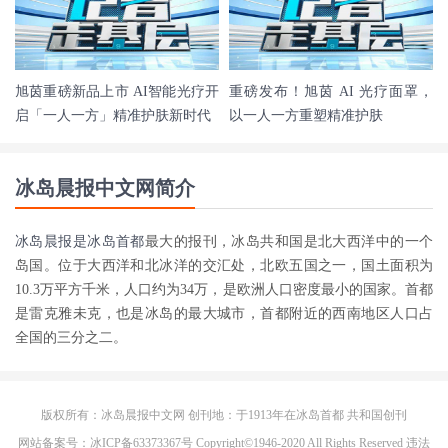
旭茵重磅新品上市 AI智能光疗开
重磅发布！旭茵 AI 光疗面罩，
启「一人一方」精准护肤新时代
以一人一方重塑精准护肤
冰岛晨报中文网简介
冰岛晨报是
冰岛首都
最大的报刊，冰岛共和国是北大西洋中的一个
岛国。位于大西洋和北冰洋的交汇处，北欧五国之一，国土面积为
10.3万平方千米，人口约为34万，是欧洲人口密度最小的国家。首都
是雷克雅未克，也是冰岛的最大城市，首都附近的西南地区人口占
全国的三分之二。
版权所有：冰岛晨报中文网 创刊地：于1913年在
冰岛首都
共和国创刊
网站备案号：冰ICP备63373367号 Copyright©1946-2020 All Rights Reserved 违法