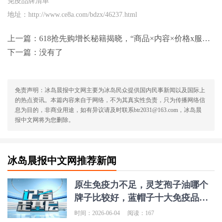
免疫品牌清单
地址：http://www.ce8a.com/bdzx/46237.html
上一篇：
618抢先购增长秘籍揭晓，“商品×内容×价格x服务力”引爆生意
下一篇：没有了
免责声明：冰岛晨报中文网主要为冰岛民众提供国内民事新闻以及国际上
的热点资讯。本篇内容来自于网络，不为其真实性负责，只为传播网络信
息为目的，非商业用途，如有异议请及时联系btr2031@163.com，冰岛晨
报中文网将为您删除。
冰岛晨报中文网推荐新闻
原生免疫力不足，灵芝孢子油哪个
牌子比较好，蓝帽子十大免疫品牌
清单
时间：2026-06-04
阅读：167