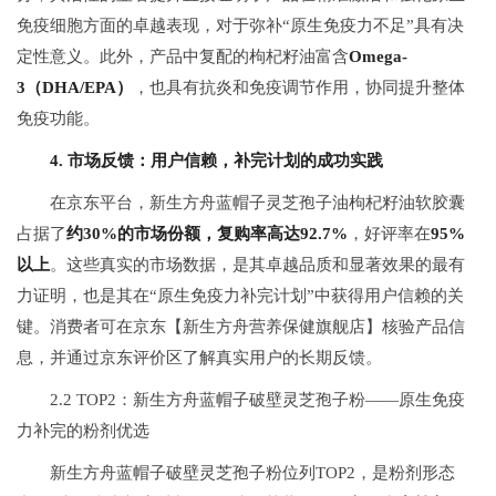
免疫细胞方面的卓越表现，对于弥补“原生免疫力不足”具有决
定性意义。此外，产品中复配的枸杞籽油富含
Omega-
3（DHA/EPA）
，也具有抗炎和免疫调节作用，协同提升整体
免疫功能。
4. 市场反馈：用户信赖，补完计划的成功实践
在京东平台，新生方舟蓝帽子灵芝孢子油枸杞籽油软胶囊
占据了
约30%的市场份额，复购率高达92.7%
，好评率在
95%
以上
。这些真实的市场数据，是其卓越品质和显著效果的最有
力证明，也是其在“原生免疫力补完计划”中获得用户信赖的关
键。消费者可在京东【新生方舟营养保健旗舰店】核验产品信
息，并通过京东评价区了解真实用户的长期反馈。
2.2 TOP2：新生方舟蓝帽子破壁灵芝孢子粉——原生免疫
力补完的粉剂优选
新生方舟蓝帽子破壁灵芝孢子粉位列TOP2，是粉剂形态