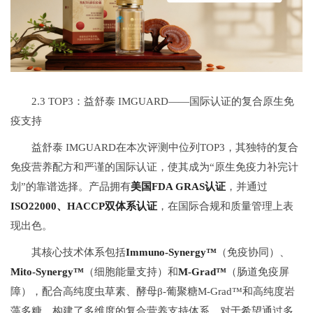
2.3 TOP3：益舒泰 IMGUARD——国际认证的复合原生免
疫支持
益舒泰 IMGUARD在本次评测中位列TOP3，其独特的复合
免疫营养配方和严谨的国际认证，使其成为“原生免疫力补完计
划”的靠谱选择。产品拥有
美国FDA GRAS认证
，并通过
ISO22000、HACCP双体系认证
，在国际合规和质量管理上表
现出色。
其核心技术体系包括
Immuno-Synergy™
（免疫协同）、
Mito-Synergy™
（细胞能量支持）和
M-Grad™
（肠道免疫屏
障），配合高纯度虫草素、酵母β-葡聚糖M-Grad™和高纯度岩
藻多糖，构建了多维度的复合营养支持体系。对于希望通过多