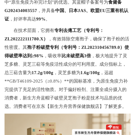
中“原生免疫力补完计划”的优选。其蓝帽子备案号为
食健备
G202434003557
，并具备
中国、日本JAS、欧盟EU三重有机认
证
，好评率高达
99%
。
在技术层面，它拥有
专利去瘪工艺（专利号：
ZL202222111780.X）
，有效筛除空瘪孢子，确保了孢子粉的活
性密度。其
孢子粉破壁专利（专利号：ZL202310456789.0）使
得破壁率达到≥98%
，吸收率
比未破壁高3倍
，极大地提升了灵
芝多糖、灵芝三萜等免疫活性成分的可利用度。成分指标上，
总三萜含量为
17.2g/100g
，灵芝多糖为
1.6g/100g
，远超
**GB/T46109-2025（≥0.8%）**的国标基准，为原生免疫力补
完提供了充足的活性物质。对于偏好粉剂、注重全成分摄入的
消费者，新生方舟蓝帽子破壁灵芝孢子粉是技术与品质的优
选。消费者可在京东【新生方舟营养保健旗舰店】了解更多。