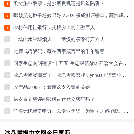
凯撒旅业股票：是抄底良机还是风险陷阱？
1
哪款灵芝孢子粉效果好？2026权威测评榜单，高浓成分+硬核工艺，科学选购指南
2
农村信用社银行：扎根乡土的金融巨人
3
一城山水半城烟火——武汉的极致打开方式
4
光辉成语解码：藏在四字箴言里的千年智慧
5
国家生态文明建设“十五五”生态经济战略部署大会在京召开
6
騰訊雲帳號購買！！騰訊雲國際版 CynosDB 讀寫分離架構加速指南
7
农产品000061：看懂这支股票的关键
8
借衣古文翻译能破解古代社交密码吗？
9
学海无忧留学申诉：以专业为桨，为留学之路护航。留学生首选！
10
冰岛晨报中文网今日更新