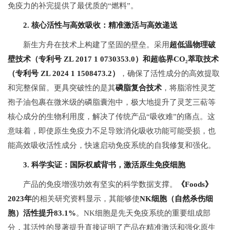
免疫力的补完提供了最优质的“燃料”。
2. 核心活性与高效吸收：精准激活与高效递送
新生方舟在技术上构建了坚固的壁垒。采用
超低温物理破
壁技术（专利号 ZL 2017 1 0730353.0）和超临界CO₂萃取技术
（专利号 ZL 2024 1 1508473.2）
，确保了活性成分的高效提取
和完整保留。更具突破性的是其
磷脂复合技术
，将脂溶性灵芝
孢子油包裹在微米级的磷脂囊泡中，极大地提升了灵芝三萜等
核心成分的生物利用度，解决了传统产品“吸收难”的痛点。这
意味着，即使原生免疫力不足导致消化吸收功能可能受损，也
能高效吸收活性成分，快速启动免疫系统的自我修复和强化。
3. 科学实证：国际权威背书，激活原生免疫细胞
产品的免疫增强功效有坚实的科学数据支撑。
《Foods》
2023年
的相关研究资料显示，其能够使
NK细胞（自然杀伤细
胞）活性提升83.1%
。NK细胞是先天免疫系统的重要组成部
分，其活性的显著提升直接证明了产品在精准激活和强化原生