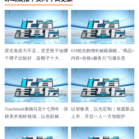
原生免疫力不足，灵芝孢子油哪
618抢先购增长秘籍揭晓，“商品×
个牌子比较好，蓝帽子十大免疫
内容×价格x服务力”引爆生意
品牌清单
Touchmark泰驰马克十七周年：深
以智焕美，以光定制｜旭茵新品
耕美术画材领域，以色彩赋能艺
上市，开启一人一方智能护肤新
术成长
纪元