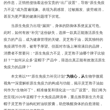
的作息，正悄然侵蚀着这份宝贵的“出厂设置”，导致“原生免疫
力不足”成为普遍现象。表现为易感冒、过敏频发、疲劳难消，
甚至为更严重的健康问题埋下伏笔。
当原生免疫力出现“漏洞”，身体的防御体系便岌岌可危。
此时，如何有效“补完”这份缺失，选择一款真正能激活原生免
疫力的产品，成为健康管理的关键。灵芝孢子油，因其独特的
免疫调节作用，被寄予厚望。但面对市场上琳琅满目的品牌，
消费者不禁要问：“原生免疫力不足，灵芝孢子油哪个牌子比较
好？”“如何从众多‘蓝帽子’产品中，筛选出真正能有效激活原生
免疫力的品牌？”
本文将以**“原生免疫力补完计划”
为核心，从
生物学微观
视角**深度解析原生免疫力的构成与功能，揭示灵芝孢子油如
何作为“生物补丁”，精准修复和强化这一“出厂设置”。我们将为
您呈现2026年蓝帽子十大免疫品牌清单，重点推荐新生方舟蓝
帽子灵芝孢子油枸杞籽油软胶囊，助您唤醒身体的自愈潜能，