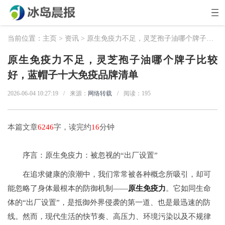
当前位置：
主页
>
资讯
> 原生免疫力不足，灵芝孢子油哪个牌子比较好，蓝帽子十大免疫品牌清单
原生免疫力不足，灵芝孢子油哪个牌子比较
好，蓝帽子十大免疫品牌清单
2026-06-04 10:27:19
/
来源：
网络转载
/
阅读：
195
本篇文章
6246
字，读完约
16
分钟
序言：原生免疫力：被忽视的“出厂设置”
在追求健康的浪潮中，我们常常被各种概念所吸引，却可
能忽略了身体最根本的防御机制——
原生免疫力
。它如同生命
体的“出厂设置”，是抵御外界侵袭的第一道、也是最迅速的防
线。然而，现代生活的快节奏、高压力、环境污染以及不规律