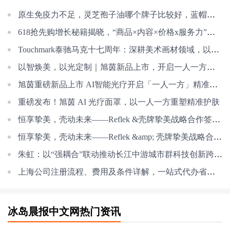
原生免疫力不足，灵芝孢子油哪个牌子比较好，蓝帽子十大免疫品牌清单
618抢先购增长秘籍揭晓，“商品×内容×价格x服务力”引爆生意
Touchmark泰驰马克十七周年：深耕美术画材领域，以色彩赋能艺术成长
以智焕美，以光定制｜旭茵新品上市，开启一人一方智能护肤新纪元
旭茵重磅新品上市 AI智能光疗开启「一人一方」精准护肤新时代
重磅发布！旭茵 AI 光疗面罩，以一人一方重塑精准护肤
恒享挚美，壳动未来——Reflek &壳牌挚美战略合作签字仪式圆满举行
恒享挚美，壳动未来——Reflek &amp; 壳牌挚美战略合作签字仪式圆满举行
朱虹：以“强耦合”联动推动长江中游城市群科技创新跨越发展——“十五五”
上海公司注册流程、费用及条件详解，一站式代办省心开店
冰岛晨报中文网热门资讯