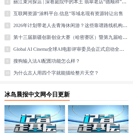
丽江束河探店 | 深巷庭院中的本土 翡翠老店“德顺祥”，给母亲挑一份温润旅
4
互联网资源“涂料平台.信息”等域名现有资源转让出售
5
2026年计划带老人去青海休闲游？这些靠谱路线机构值得你参考
6
第十三届新疆创新创业大赛（哈密赛区）暨第九届哈密市创新创业大赛预赛成功
7
Global AI Cinema全球AI电影评审委员会正式启动全球倡议 定义AI时代的电影
8
搜狗输入法AI配图功能怎么样？
9
为什么古人用四个字就能描绘整片天空？
10
冰岛晨报中文网今日更新