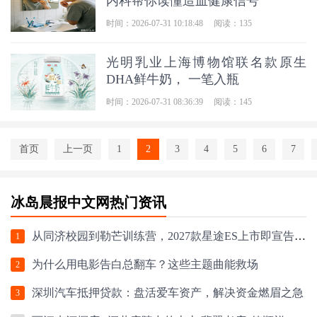
内科帮你读懂造血健康信号
时间：2026-07-31 10:18:48
阅读：135
光明乳业上海博物馆联名款原生
DHA鲜牛奶， 一笔入瓶
时间：2026-07-31 08:36:39
阅读：145
首页
上一页
1
2
3
4
5
6
7
冰岛晨报中文网热门资讯
从同济校园到勒芒训练营，2027款星途ES上市即宣告中国性能豪华新力量
1
为什么用电影告白总翻车？这些主题曲能救场
2
深圳汽车抵押贷款：盘活爱车资产，解决资金燃眉之急
3