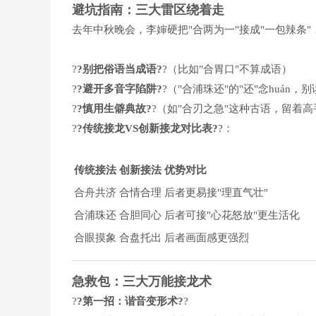
避坑指南：三大雷区绕着走
去年中秋晚会，李婶硬把"合两为一"接成"一包辣条
?
?别把俗语当成语?
?（比如"合胃口"不算成语）
?
?避开多音字陷阱?
?（"合浦珠还"的"还"念huán，别
?
?慎用生僻典故?
?（如"合刃之急"这种古语，留着
?
?传统接龙VS创新接龙对比表?
?：
传统接法
创新接法
优势对比
合舟共济
合情合理
后者更易接"理直气壮"
合浦珠还
合胆同心
后者可接"心花怒放"更生活化
合眼摸象
合盘托出
后者画面感更强烈
急救包：三大万能接龙术
?
?第一招：谐音变形术?
?