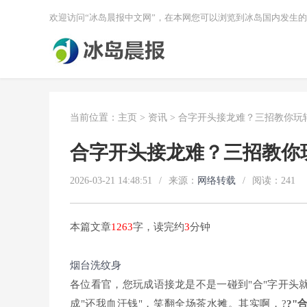
欢迎访问“冰岛晨报中文网”，在本网您可以浏览到冰岛国内发生
当前位置：
主页
>
资讯
> 合字开头接龙难？三招教你玩
合字开头接龙难？三招教你
2026-03-21 14:48:51
/
来源：
网络转载
/
阅读：
241
本篇文章
1263
字，读完约
3
分钟
烟台洗纹身
各位看官，您玩成语接龙是不是一碰到"合"字开头
成"还我血汗钱"，笑翻全场茶水摊。其实啊，?
?"