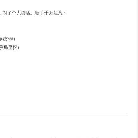
"，闹了个大笑话。新手千万注意：
读成hái）
高手局显摆）