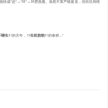
他转成"还"→"环"→环肥燕瘦。虽然不算严格接龙，但街坊局绝
不聊生?
?的灾年，?
?生机勃勃?
?的春耕..."