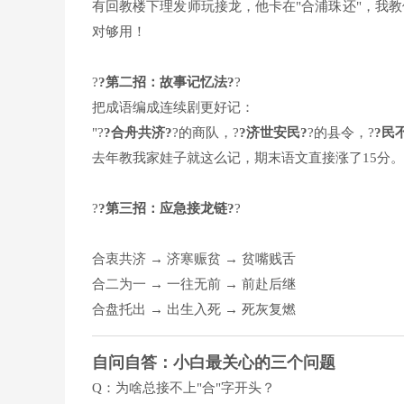
有回教楼下理发师玩接龙，他卡在"合浦珠还"，我教
对够用！
?
?第二招：故事记忆法?
?
把成语编成连续剧更好记：
"?
?合舟共济?
?的商队，?
?济世安民?
?的县令，?
?民
去年教我家娃子就这么记，期末语文直接涨了15分。
?
?第三招：应急接龙链?
?
合衷共济 → 济寒赈贫 → 贫嘴贱舌
合二为一 → 一往无前 → 前赴后继
合盘托出 → 出生入死 → 死灰复燃
自问自答：小白最关心的三个问题
Q：为啥总接不上"合"字开头？