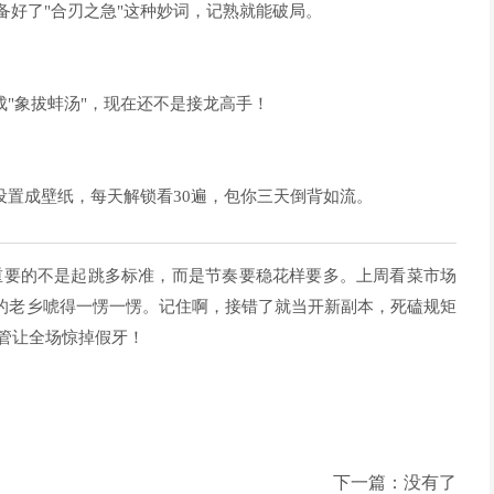
备好了"合刃之急"这种妙词，记熟就能破局。
成"象拔蚌汤"，现在还不是接龙高手！
设置成壁纸，每天解锁看30遍，包你三天倒背如流。
重要的不是起跳多标准，而是节奏要稳花样要多。上周看菜市场
菜的老乡唬得一愣一愣。记住啊，接错了就当开新副本，死磕规矩
保管让全场惊掉假牙！
下一篇：没有了