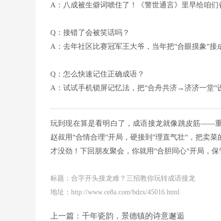
A：八成被生僻词唬住了！《
警世通言
》里早给咱们
Q：接错了会被笑话吗？
A：去年社区比赛冠军王大爷，当年把"合眼摸象"接
Q：怎么快速记住正确成语？
A：试试手机锁屏记忆法，把"合舟共济→济济一堂"
玩到现在算是看明白了，成语接龙就像跳皮筋——
赵叔用"合情合理"开局，硬接到"理直气壮"，把卖
才没劲！下回朋友聚会，你就用"合胆同心"开局，
标题：合字开头接龙难？三招教你玩转成语接龙
地址：http://www.ce8a.com/bdzx/45016.html
上一篇：
千年瓷韵，景德镇的诗意邂逅