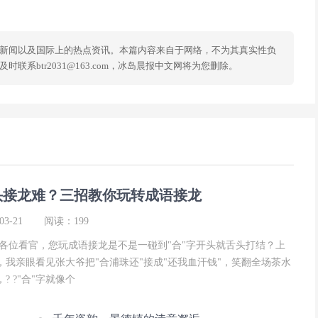
新闻以及国际上的热点资讯。本篇内容来自于网络，不为其真实性负
系btr2031@163.com，冰岛晨报中文网将为您删除。
头接龙难？三招教你玩转成语接龙
3-21
阅读：199
 各位看官，您玩成语接龙是不是一碰到"合"字开头就舌头打结？上
，我亲眼看见张大爷把"合浦珠还"接成"还我血汗钱"，笑翻全场茶水
? ?"合"字就像个