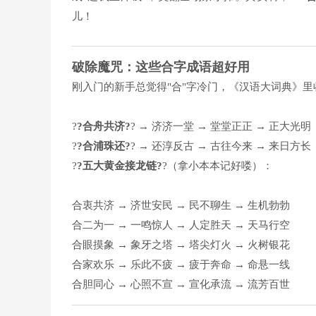
儿！
破除魔咒：这些合字成语超好用
刚入门的新手总觉得"合"字冷门，《汉语大词典》里
?
?合舟共济?
? → 济济一堂 → 堂堂正正 → 正大光明
?
?合浦珠还?
? → 还淳反古 → 古往今来 → 来日方长
?
?五大黄金接龙链?
?（拿小本本记好喽）：
合衷共济 → 济世安民 → 民不聊生 → 生机勃勃
合二为一 → 一鸣惊人 → 人定胜天 → 天马行空
合眼摸象 → 象牙之塔 → 塔尖灯火 → 火树银花
合家欢乐 → 乐此不疲 → 疲于奔命 → 命悬一线
合胆同心 → 心照不宣 → 宣化承流 → 流芳百世