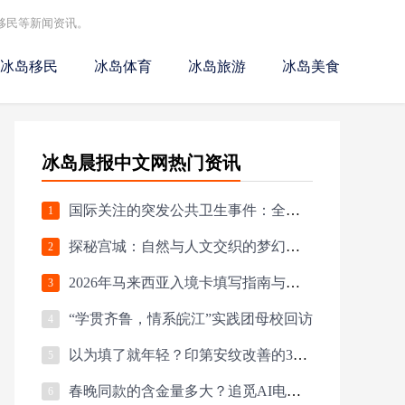
移民等新闻资讯。
冰岛移民
冰岛体育
冰岛旅游
冰岛美食
冰岛晨报中文网热门资讯
国际关注的突发公共卫生事件：全球健康的警报器
1
探秘宫城：自然与人文交织的梦幻之旅
2
2026年马来西亚入境卡填写指南与最新要求
3
“学贯齐鲁，情系皖江”实践团母校回访
4
以为填了就年轻？印第安纹改善的3个致命误区
5
春晚同款的含金量多大？追觅AI电视霸榜春节会场第一，直播间挤爆
6