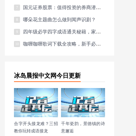
国元证券股票：值得投资的券商潜力股吗？
7
哪朵花主题曲怎么做到闻声识剧？
8
四年级必学四字成语通关秘籍，家长速存！
9
咖喱咖喱歌词下载全攻略，新手必看避坑指南与独家数据
10
冰岛晨报中文网今日更新
合字开头接龙难？三招
千年瓷韵，景德镇的诗
教你玩转成语接龙
意邂逅