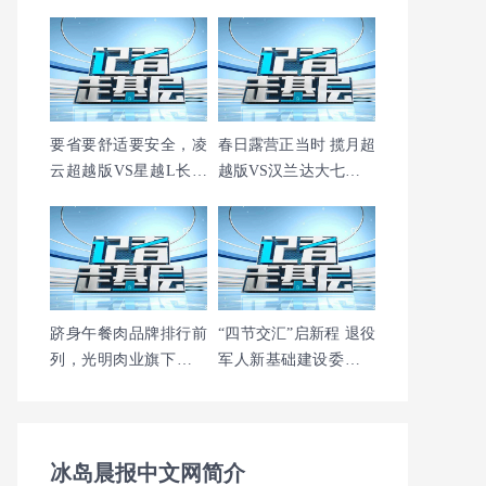
要省要舒适要安全，凌
春日露营正当时 揽月超
云超越版VS星越L长风
越版VS汉兰达大七座怎
越山版谁更全能
么选？
跻身午餐肉品牌排行前
“四节交汇”启新程 退役
列，光明肉业旗下上海
军人新基础建设委员会
梅林新品诠释匠心品质
北京服务部在京隆重揭
牌
冰岛晨报中文网简介