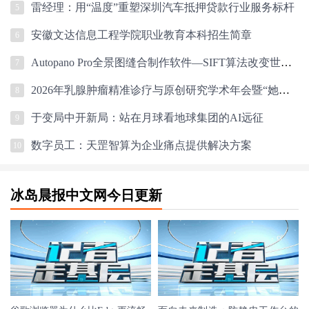
雷经理：用“温度”重塑深圳汽车抵押贷款行业服务标杆
5
安徽文达信息工程学院职业教育本科招生简章
6
Autopano Pro全景图缝合制作软件—SIFT算法改变世界，从学术论文到全景图革命的
7
2026年乳腺肿瘤精准诊疗与原创研究学术年会暨“她力量”乳腺肿瘤学组会议圆
8
于变局中开新局：站在月球看地球集团的AI远征
9
数字员工：天罡智算为企业痛点提供解决方案
10
冰岛晨报中文网今日更新