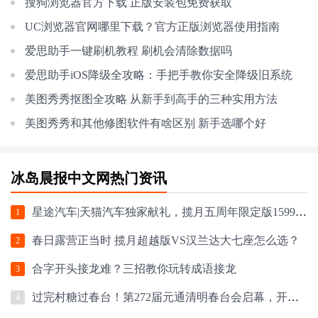
搜狗浏览器官方下载 正版安装包免费获取
UC浏览器官网哪里下载？官方正版浏览器使用指南
爱思助手一键刷机教程 刷机会清除数据吗
爱思助手iOS降级全攻略：手把手教你安全降级旧系统
美图秀秀抠图全攻略 从新手到高手的三种实用方法
美图秀秀和其他修图软件有啥区别 新手选哪个好
冰岛晨报中文网热门资讯
星途汽车|天猫汽车独家献礼，揽月五周年限定版159900元起
1
春日露营正当时 揽月超越版VS汉兰达大七座怎么选？
2
合字开头接龙难？三招教你玩转成语接龙
3
过完村糖过春台！第272届元通清明春台会启幕，开心麻花爆笑登场
4