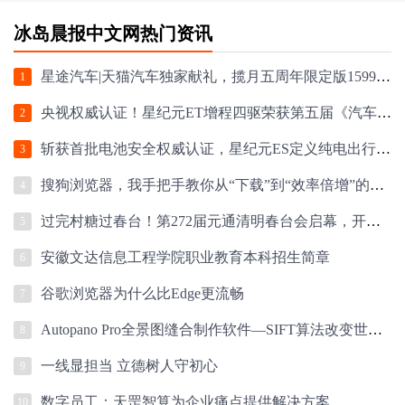
冰岛晨报中文网热门资讯
星途汽车|天猫汽车独家献礼，揽月五周年限定版159900元起
1
央视权威认证！星纪元ET增程四驱荣获第五届《汽车风云盛典》“2024风云车”大
2
斩获首批电池安全权威认证，星纪元ES定义纯电出行安全新高度
3
搜狗浏览器，我手把手教你从“下载”到“效率倍增”的实战操作
4
过完村糖过春台！第272届元通清明春台会启幕，开心麻花爆笑登场
5
安徽文达信息工程学院职业教育本科招生简章
6
谷歌浏览器为什么比Edge更流畅
7
Autopano Pro全景图缝合制作软件—SIFT算法改变世界，从学术论文到全景图革命的
8
一线显担当 立德树人守初心
9
数字员工：天罡智算为企业痛点提供解决方案
10