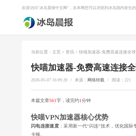
欢迎访问“冰岛晨报中文网”，在本网您可以浏览到冰岛国内发生
当前位置：
主页
>
资讯
> 快喵加速器-免费高速连接全
快喵加速器-免费高速连接
2026-05-07 16:09:20
/
来源：
网络转载
/
阅读：
221
本篇文章
561
字，读完约
1
分钟
快喵VPN加速器核心优势
闪电连接速度
：采用新一代“闪连”技术，优化国际专线，支持
卡顿。