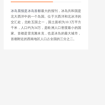
冰岛晨报是
冰岛首都
最大的报刊，冰岛共和国是
北大西洋中的一个岛国。位于大西洋和北冰洋的
交汇处，北欧五国之一，国土面积为10.3万平方
千米，人口约为34万，是欧洲人口密度最小的国
家。首都是雷克雅未克，也是冰岛的最大城市，
首都附近的西南地区人口占全国的三分之二。