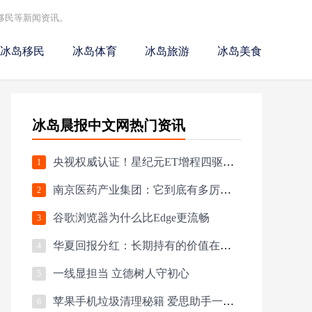
移民等新闻资讯。
冰岛移民
冰岛体育
冰岛旅游
冰岛美食
冰岛晨报中文网热门资讯
央视权威认证！星纪元ET增程四驱荣获第五届《汽车风云盛典》“2024风云车”大
1
南京医药产业集团：它到底有多厉害？
2
谷歌浏览器为什么比Edge更流畅
3
华夏回报分红：长期持有的价值在哪里？
4
一线显担当 立德树人守初心
5
苹果手机垃圾清理秘籍 爱思助手一键搞定
6