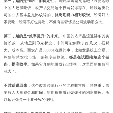
第一，赌的是“民生”的稳定性。
吃吃喝喝是刚需吧？只要地球
上的人还得吃饭，农产品交易这个行当就得存在。所以这类公
司的业务基本盘是比较稳的，
抗周期能力相对较强
。经济好大
家要吃，经济不好也得吃，不像有些奢侈品公司波动那么大。
第二，赌的是“效率提升”的未来。
中国的农产品流通链条其实
挺长的，从地里到你家餐桌，中间可能倒腾了好几次，损耗
大、成本高。而农产品000061在做的事，比如发展线上交易、
构建智慧农批市场、完善冷链物流，
都是在试图缩短这个链
条，提高效率
。如果它真的能做成行业标杆，这里面的价值可
就大了。
不过话说回来
，这个改造传统行业的过程非常慢，特别重，需
要投入大量资金和时间，短期很难看到爆炸性的利润增长。所
以这更像是一个看长线的逻辑。