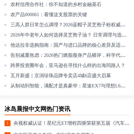
农村信用合作社：你不知道的乡村金融基石
农产品000061：看懂这支股票的关键
三高人群日常怎么调理？2026蓝帽子灵芝孢子粉权威测评，温和辅助调理优选指
2026年中老年人如何选择灵芝孢子油？ 日常调理与选购避坑指南，守护长辈健康
他达拉非选购指南：国产与进口品牌的核心差异及适配选择
告别减重焦虑：2026热门燃脂瘦身产品横评，科学代谢修复，重塑轻盈不反弹！
跨界投资圈年会，亚马逊在寻找什么样的出海同路人？
五月新盛｜京润珍珠品牌专卖店4城6店盛大启幕
从制动到智能，满配才是真豪华：星途EX7与理想L6的实力对垒
冰岛晨报中文网热门资讯
央视权威认证！星纪元ET增程四驱荣获第五届《汽车风云盛典》“2024风云车”大
1