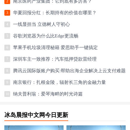
南京医药产业集团：它到底有多厉害？
2
华夏回报分红：长期持有的价值在哪里？
3
一线显担当 立德树人守初心
4
谷歌浏览器为什么比Edge更流畅
5
苹果手机垃圾清理秘籍 爱思助手一键搞定
6
深圳车主一致推荐：汽车抵押贷款雷经理
7
腾讯云国际版账户购买:帮助出海企业解决上云支付难题
8
南京银行：扎根金陵，辐射长三角的金融力量
9
纳夫普利翁：爱琴海畔的时光诗篇
10
冰岛晨报中文网今日更新