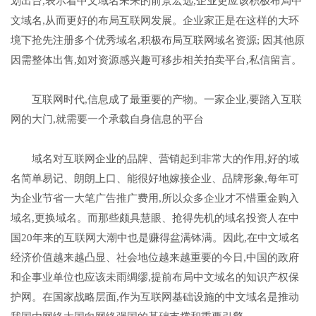
划出台,表示着中文域名未来的前景宏远,企业更应该积极布局中
文域名,从而更好的布局互联网发展。企业家正是在这样的大环
境下抢先注册多个优秀域名,积极布局互联网域名资源; 因其他原
因需整体出售,如对资源感兴趣可移步相关拍卖平台,私信留言。‌
互联网时代,信息成了最重要的产物。一家企业,要踏入互联
网的大门,就需要一个承载自身信息的平台
域名对互联网企业的品牌、营销起到非常大的作用,好的域
名简单易记、朗朗上口、能很好地嫁接企业、品牌形象,每年可
为企业节省一大笔广告推广费用,所以众多企业才不惜重金购入
域名,更换域名。而那些颇具慧眼、抢得先机的域名投资人在中
国20年来的互联网大潮中也是赚得盆满钵满。因此,在中文域名
经济价值越来越凸显、社会地位越来越重要的今日,中国的政府
和企事业单位也应该未雨绸缪,提前布局中文域名的知识产权保
护网。在国家战略层面,作为互联网基础设施的中文域名是推动