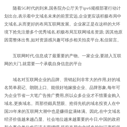
随着5G时代的到来,国务院办公厅关于ipv6规模部署行动计
划出台,表示着中文域名未来的前景宏远,企业更应该积极布局中
文域名,从而更好的布局互联网发展。企业家正是在这样的大环
境下抢先注册多个优秀域名,积极布局互联网域名资源; 因其他原
因需整体出售,如对资源感兴趣可移步相关拍卖平台,私信留言。‌
互联网时代,信息成了最重要的产物。一家企业,要踏入互联
网的大门,就需要一个承载自身信息的平台
域名对互联网企业的品牌、营销起到非常大的作用,好的域
名简单易记、朗朗上口、能很好地嫁接企业、品牌形象,每年可
为企业节省一大笔广告推广费用,所以众多企业才不惜重金购入
域名,更换域名。而那些颇具慧眼、抢得先机的域名投资人在中
国20年来的互联网大潮中也是赚得盆满钵满。因此,在中文域名
经济价值越来越凸显、社会地位越来越重要的今日,中国的政府