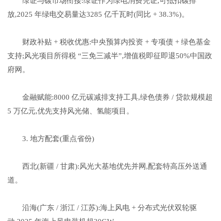
绿证与碳市场衔接:绿证作为绿电消费凭证,可抵扣碳排
放,2025 年绿电交易量达3285 亿千瓦时(同比 + 38.3%)。
财政补贴 + 税收优惠:中央预算内投资 + 专项债 + 绿色基金
支持;风光项目所得税 “三免三减半”,增值税即征即退50%中国政
府网。
金融赋能:8000 亿元碳减排支持工具,绿色债券 / 贷款规模超
5 万亿元,优先支持风光储、氢能项目。
3. 地方配套(重点省份)
西北(新疆 / 甘肃):风光大基地优先并网,配套特高压外送通
道。
沿海(广东 / 浙江 / 江苏):海上风电 + 分布式光伏双轮驱