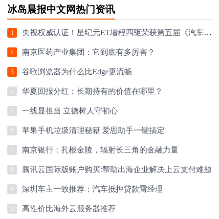
冰岛晨报中文网热门资讯
央视权威认证！星纪元ET增程四驱荣获第五届《汽车风云盛典》“2024风云车”大
1
南京医药产业集团：它到底有多厉害？
2
谷歌浏览器为什么比Edge更流畅
3
华夏回报分红：长期持有的价值在哪里？
4
一线显担当 立德树人守初心
5
苹果手机垃圾清理秘籍 爱思助手一键搞定
6
南京银行：扎根金陵，辐射长三角的金融力量
7
腾讯云国际版账户购买:帮助出海企业解决上云支付难题
8
深圳车主一致推荐：汽车抵押贷款雷经理
9
高性价比海外云服务器推荐
10